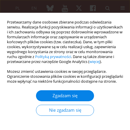
PL
EN
Przetwarzamy dane osobowe zbierane podczas odwiedzania
serwisu. Realizacja funkcji pozyskiwania informacji o użytkownikach
i ich zachowaniu odbywa się poprzez dobrowolnie wprowadzone w
formularzach informacje oraz zapisywanie w urządzeniach
końcowych plików cookies (tzw. ciasteczka). Dane, w tym pliki
cookies, wykorzystywane są w celu realizacji usług, zapewnienia
wygodnego korzystania ze strony oraz w celu monitorowania
3/2022 vol. 60
ruchu zgodnie z
Polityką prywatności
. Dane są także zbierane i
przetwarzane przez narzędzie Google Analytics (
więcej
).
KRÓTKIE DONIESIENIE
Możesz zmienić ustawienia cookies w swojej przeglądarce.
Ograniczenie stosowania plików cookies w konfiguracji przeglądarki
First Polish mobile
może wpłynąć na niektóre funkcjonalności dostępne na stronie.
application for patients
Zgadzam się
undergoing total hip
Nie zgadzam się
arthroplasty