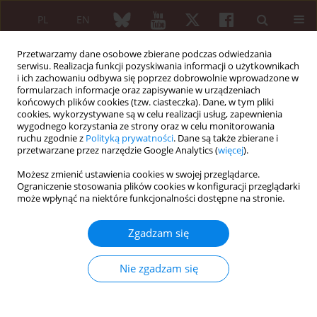
PL
EN
Przetwarzamy dane osobowe zbierane podczas odwiedzania
serwisu. Realizacja funkcji pozyskiwania informacji o użytkownikach
i ich zachowaniu odbywa się poprzez dobrowolnie wprowadzone w
formularzach informacje oraz zapisywanie w urządzeniach
końcowych plików cookies (tzw. ciasteczka). Dane, w tym pliki
cookies, wykorzystywane są w celu realizacji usług, zapewnienia
wygodnego korzystania ze strony oraz w celu monitorowania
1/2019 vol. 57
ruchu zgodnie z
Polityką prywatności
. Dane są także zbierane i
przetwarzane przez narzędzie Google Analytics (
więcej
).
OPIS PRZYPADKU
Możesz zmienić ustawienia cookies w swojej przeglądarce.
Ograniczenie stosowania plików cookies w konfiguracji przeglądarki
Laugier-Hunziker syndrome in a
może wpłynąć na niektóre funkcjonalności dostępne na stronie.
patient with rheumatoid
Zgadzam się
arthritis
Nie zgadzam się
1
1
Ayşe Ünal Enginar
,
Nehir Samancı Karaman
,
2
Ayşe Akman Karakaş