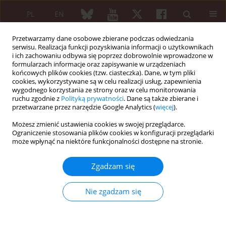
PL
EN
Przetwarzamy dane osobowe zbierane podczas odwiedzania
serwisu. Realizacja funkcji pozyskiwania informacji o użytkownikach
i ich zachowaniu odbywa się poprzez dobrowolnie wprowadzone w
formularzach informacje oraz zapisywanie w urządzeniach
końcowych plików cookies (tzw. ciasteczka). Dane, w tym pliki
cookies, wykorzystywane są w celu realizacji usług, zapewnienia
wygodnego korzystania ze strony oraz w celu monitorowania
5/2007 vol. 45
ruchu zgodnie z
Polityką prywatności
. Dane są także zbierane i
przetwarzane przez narzędzie Google Analytics (
więcej
).
Możesz zmienić ustawienia cookies w swojej przeglądarce.
Ograniczenie stosowania plików cookies w konfiguracji przeglądarki
Opis przypadku
może wpłynąć na niektóre funkcjonalności dostępne na stronie.
Indukcja łuszczycy skóry u
Zgadzam się
chorego na zesztywniające
Nie zgadzam się
zapalenie stawów kręgosłupa w
przebiegu leczenia inhibitorami