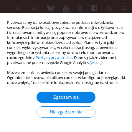
PL
EN
Przetwarzamy dane osobowe zbierane podczas odwiedzania
serwisu. Realizacja funkcji pozyskiwania informacji o użytkownikach
i ich zachowaniu odbywa się poprzez dobrowolnie wprowadzone w
formularzach informacje oraz zapisywanie w urządzeniach
końcowych plików cookies (tzw. ciasteczka). Dane, w tym pliki
cookies, wykorzystywane są w celu realizacji usług, zapewnienia
wygodnego korzystania ze strony oraz w celu monitorowania
Słowo kluczowe
ruchu zgodnie z
Polityką prywatności
. Dane są także zbierane i
microangiopathy
przetwarzane przez narzędzie Google Analytics (
więcej
).
Możesz zmienić ustawienia cookies w swojej przeglądarce.
Ograniczenie stosowania plików cookies w konfiguracji przeglądarki
PRACA PRZEGLĄDOWA
może wpłynąć na niektóre funkcjonalności dostępne na stronie.
Nailfold capillaroscopy in rheumatic
connective tissue diseases
Zgadzam się
Ewa Wielosz
,
Natalia Siedlecka
Reumatologia 2026;64(1):59-64
Nie zgadzam się
DOI
:
https://doi.org/10.5114/reum/211212
Streszczenie
Artykuł
(PDF)