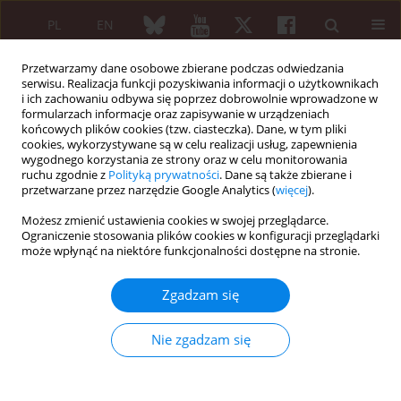
PL
EN
Przetwarzamy dane osobowe zbierane podczas odwiedzania
serwisu. Realizacja funkcji pozyskiwania informacji o użytkownikach
i ich zachowaniu odbywa się poprzez dobrowolnie wprowadzone w
formularzach informacje oraz zapisywanie w urządzeniach
końcowych plików cookies (tzw. ciasteczka). Dane, w tym pliki
cookies, wykorzystywane są w celu realizacji usług, zapewnienia
wygodnego korzystania ze strony oraz w celu monitorowania
Słowo kluczowe
otyłość
ruchu zgodnie z
Polityką prywatności
. Dane są także zbierane i
przetwarzane przez narzędzie Google Analytics (
więcej
).
ARTYKUŁ ORYGINALNY
Możesz zmienić ustawienia cookies w swojej przeglądarce.
Niektóre cechy szczególne przebiegu klinicznego
Ograniczenie stosowania plików cookies w konfiguracji przeglądarki
może wpłynąć na niektóre funkcjonalności dostępne na stronie.
zespołów bólowo-korzeniowych wywołanych
dyskopatią lędźwiową u chorych z otyłością
Zgadzam się
Robert Gasik
,
Tadeusz Styczyński
Reumatologia 2005;43(5):252-256
Nie zgadzam się
Streszczenie
Artykuł
(PDF)