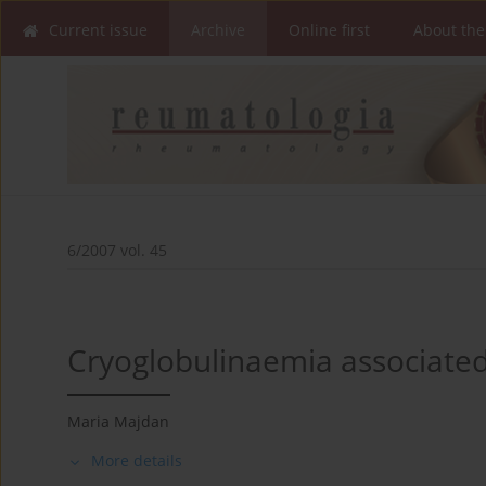
Current issue
Archive
Online first
About the
6/2007 vol. 45
Cryoglobulinaemia associated
Maria Majdan
More details