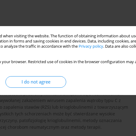
 when visiting the website. The function of obtaining information about use
tion in forms and saving cookies in end devices. Data, including cookies, are
itis C virus infection
rheumatoid arthritis
o analyze the traffic in accordance with the
Privacy policy
. Data are also co
jögren syndrome
 your browser. Restricted use of cookies in the browser configuration may a
ym chorobom tkanki łącznej. W schorzeniach
I do not agree
krioglobulinemii, inaczej nazywane krioglobulinemią mieszaną. W
11; istotne problemy kliniczne związane są z różnicowaniem
 wywołanej zakażeniem wirusem zapalenia wątroby typu C z
zapalenia stawów (RZS) lub krioglobulinemii z towarzyszącym
ystkich tych schorzeniach może być stwierdzane wysokie
yczyny, patofizjologię krioglobulinemii, metody oznaczania
szącej chorobom reumatycznym oraz metody terapii.