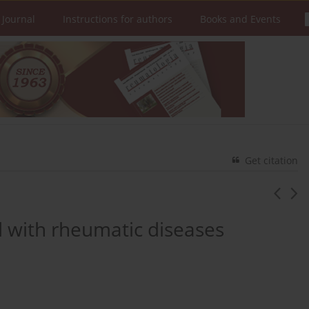
 Journal
Instructions for authors
Books and Events
Get citation
 with rheumatic diseases