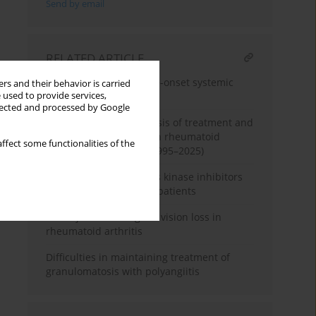
Send by email
RELATED ARTICLE
Tjalma syndrome in late-onset systemic
rs and their behavior is carried
 used to provide services,
lupus erythematosus
llected and processed by Google
Machine learning analysis of treatment and
complication patterns in rheumatoid
ffect some functionalities of the
arthritis case reports (1995–2025)
Follow-up of three Janus kinase inhibitors
in rheumatoid arthritis patients
When joints cost sight – vision loss in
rheumatoid arthritis
Difficulties in maintaining treatment of
granulomatosis with polyangiitis