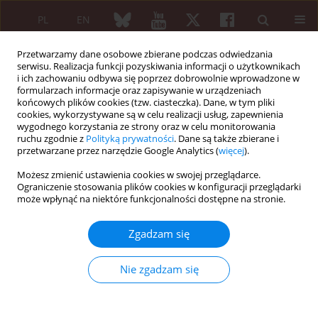
PL
EN
Przetwarzamy dane osobowe zbierane podczas odwiedzania
serwisu. Realizacja funkcji pozyskiwania informacji o użytkownikach
i ich zachowaniu odbywa się poprzez dobrowolnie wprowadzone w
formularzach informacje oraz zapisywanie w urządzeniach
końcowych plików cookies (tzw. ciasteczka). Dane, w tym pliki
cookies, wykorzystywane są w celu realizacji usług, zapewnienia
wygodnego korzystania ze strony oraz w celu monitorowania
5/2025 vol. 63
ruchu zgodnie z
Polityką prywatności
. Dane są także zbierane i
przetwarzane przez narzędzie Google Analytics (
więcej
).
PRACA PRZEGLĄDOWA
Możesz zmienić ustawienia cookies w swojej przeglądarce.
Ograniczenie stosowania plików cookies w konfiguracji przeglądarki
Dual pathogenesis and
może wpłynąć na niektóre funkcjonalności dostępne na stronie.
treatment approaches
Zgadzam się
for eosinophilic granulomatosis
Nie zgadzam się
with polyangiitis: a
comprehensive review