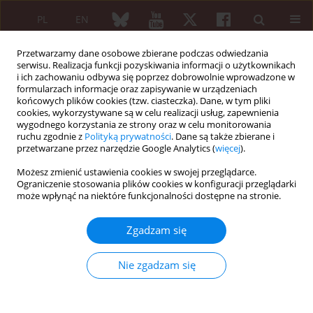
PL
EN
Przetwarzamy dane osobowe zbierane podczas odwiedzania
serwisu. Realizacja funkcji pozyskiwania informacji o użytkownikach
i ich zachowaniu odbywa się poprzez dobrowolnie wprowadzone w
formularzach informacje oraz zapisywanie w urządzeniach
końcowych plików cookies (tzw. ciasteczka). Dane, w tym pliki
cookies, wykorzystywane są w celu realizacji usług, zapewnienia
wygodnego korzystania ze strony oraz w celu monitorowania
3/2016 vol. 54
ruchu zgodnie z
Polityką prywatności
. Dane są także zbierane i
przetwarzane przez narzędzie Google Analytics (
więcej
).
PRACA ORYGINALNA
Możesz zmienić ustawienia cookies w swojej przeglądarce.
Ograniczenie stosowania plików cookies w konfiguracji przeglądarki
Influence of exogenous leptin
może wpłynąć na niektóre funkcjonalności dostępne na stronie.
on redox homeostasis in
Zgadzam się
neutrophils and lymphocytes
Nie zgadzam się
cultured in synovial fluid
isolated from patients with