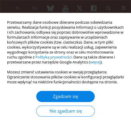
PL
EN
Przetwarzamy dane osobowe zbierane podczas odwiedzania
serwisu. Realizacja funkcji pozyskiwania informacji o użytkownikach
i ich zachowaniu odbywa się poprzez dobrowolnie wprowadzone w
formularzach informacje oraz zapisywanie w urządzeniach
końcowych plików cookies (tzw. ciasteczka). Dane, w tym pliki
cookies, wykorzystywane są w celu realizacji usług, zapewnienia
wygodnego korzystania ze strony oraz w celu monitorowania
5/2022 vol. 60
ruchu zgodnie z
Polityką prywatności
. Dane są także zbierane i
przetwarzane przez narzędzie Google Analytics (
więcej
).
Możesz zmienić ustawienia cookies w swojej przeglądarce.
Ograniczenie stosowania plików cookies w konfiguracji przeglądarki
PRZEGLĄD LITERATURY NA PODSTAWIE PRZYPADKÓW
może wpłynąć na niektóre funkcjonalności dostępne na stronie.
Oral isotretinoin and
Zgadzam się
sacroiliitis: causal link or
Nie zgadzam się
coincidence? Discussion points
emerging from a case-based