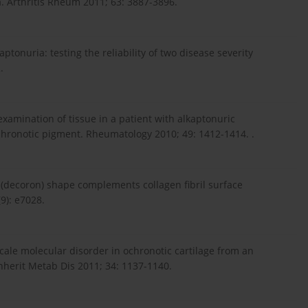
. Arthritis Rheum 2011; 63: 3887-3896.
ptonuria: testing the reliability of two disease severity
.
l examination of tissue in a patient with alkaptonuric
ochronotic pigment. Rheumatology 2010; 49: 1412-1414. .
in (decoron) shape complements collagen fibril surface
9): e7028.
cale molecular disorder in ochronotic cartilage from an
Inherit Metab Dis 2011; 34: 1137-1140.