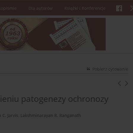
sopiśmie
Dla autorów
Książki i Konferencje
Pobierz cytowanie
ieniu patogenezy ochronozy
 C. Jarvis
,
Lakshminarayan R. Ranganath