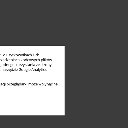
i o użytkownikach i ich
rządzeniach końcowych plików
wygodnego korzystania ze strony
z narzędzie Google Analytics
acji przeglądarki może wpłynąć na