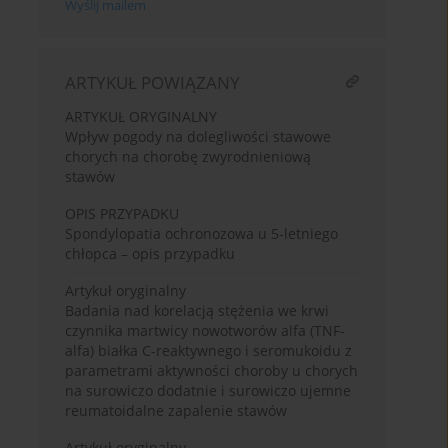
Wyślij mailem
ARTYKUŁ POWIĄZANY
ARTYKUŁ ORYGINALNY
Wpływ pogody na dolegliwości stawowe
chorych na chorobę zwyrodnieniową
stawów
OPIS PRZYPADKU
Spondylopatia ochronozowa u 5-letniego
chłopca – opis przypadku
Artykuł oryginalny
Badania nad korelacją stężenia we krwi
czynnika martwicy nowotworów alfa (TNF-
alfa) białka C-reaktywnego i seromukoidu z
parametrami aktywności choroby u chorych
na surowiczo dodatnie i surowiczo ujemne
reumatoidalne zapalenie stawów
Artykuł oryginalny