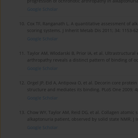
progression of ochronotic arthropathy in alkaptonuria
Google Scholar
10.
Cox TF, Ranganath L. A quantitative assessment of alka
scoring systems. J Inherit Metab Dis 2011; 34: 1153-62
Google Scholar
11.
Taylor AM, Wlodarski B, Prior IA, et al. Ultrastructura
arthropathy reveals a distinct pattern of binding of 
Google Scholar
12.
Orgel JP, Eid A, Antipova O, et al. Decorin core prote
structure and mediates its binding. PLoS One 2009; 4(
Google Scholar
13.
Chow WY, Taylor AM, Reid DG, et al. Collagen atomic s
alkaptonuria patient, observed by solid state NMR. J 
Google Scholar