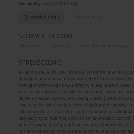
Reumatologia 2012;50(4):316-323
Artykuł
(PDF)
Referencje
(20)
SŁOWA KLUCZOWE
alkaptonuria
ochronoza
kwas homogentyzynowy
STRESZCZENIE
Alkaptonuria (AKU) jest „ikonową” w historii nauk medy
dioksygenazy homogentyzynianowej (HGD). Niedobór ten 
homogentyzynowego (HGA), który w miarę upływu czasu od
m.in. w twardówce, zastawkach serca oraz chrząstce, w
obrębie stawów wywołują wczesną, ciężką postać choro
vivo na próbkach tkanek,
in vitro
na kulturach komórek i 
ochronozę tkanki z czasem stają się podatne, prawdopo
oksydacyjnych i/lub miejscowych zmian metabolicznych. 
monitorowanie postępu ochronozy oraz odpowiedzi na po
nasilenia choroby. Prowadzone obecnie badania oceniają