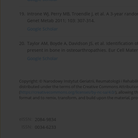
19.
Introne WJ, Perry MB, Troendle J, et al. A 3-year rando
Genet Metab 2011; 103: 307-314.
Google Scholar
20.
Taylor AM, Boyde A, Davidson JS, et al. Identification
present in bone in osteoarthropathies. Eur Cell Mater
Google Scholar
Copyright: © Narodowy Instytut Geriatrii, Reumatologii i Rehabilita
distributed under the terms of the Creative Commons Attributio
(
https://creativecommons.org/licenses/by-nc-sa/4.0/
), allowing 
format and to remix, transform, and build upon the material, provi
eISSN:
2084-9834
ISSN:
0034-6233