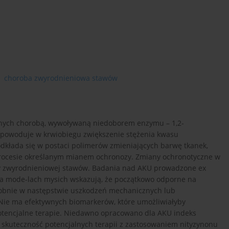
choroba zwyrodnieniowa stawów
cznych chorobą, wywoływaną niedoborem enzymu – 1,2-
powoduje w krwiobiegu zwiększenie stężenia kwasu
kłada się w postaci polimerów zmieniających barwę tkanek,
 procesie określanym mianem ochronozy. Zmiany ochronotyczne w
by zwyrodnieniowej stawów. Badania nad AKU prowadzone ex
na mode-lach mysich wskazują, że początkowo odporne na
dobnie w następstwie uszkodzeń mechanicznych lub
Nie ma efektywnych biomarkerów, które umożliwiałyby
tencjalne terapie. Niedawno opracowano dla AKU indeks
 skuteczność potencjalnych terapii z zastosowaniem nityzynonu