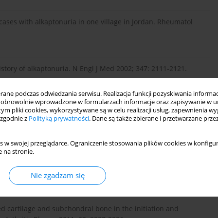
 cases with alkaptonuria in one village in Jordan. Rheumatol
istory of alkaptonuria. N Engl J Med 2002; 347: 2111-2121.
ne podczas odwiedzania serwisu. Realizacja funkcji pozyskiwania informacj
obrowolnie wprowadzone w formularzach informacje oraz zapisywanie w u
 – a review of surgical and autopsy pathology. Histopathology
 tym pliki cookies, wykorzystywane są w celu realizacji usług, zapewnienia 
 zgodnie z
Polityką prywatności
. Dane są także zbierane i przetwarzane prze
s w swojej przeglądarce. Ograniczenie stosowania plików cookies w konfigur
 disease, and Mseleni joint disease. Rare osteoarthritis:
 na stronie.
sease. In: Rheumatology 5th edition: Hochberg MC, Smolen SJ,
a 2011; 1825-1837.
Nie zgadzam się
fied cartilage and subchondral bone in the initiation and