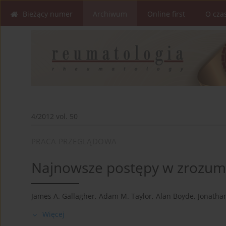
Bieżący numer
Archiwum
Online first
O cza
4/2012 vol. 50
PRACA PRZEGLĄDOWA
Najnowsze postępy w zrozum
James A. Gallagher
,
Adam M. Taylor
,
Alan Boyde
,
Jonathan
Więcej