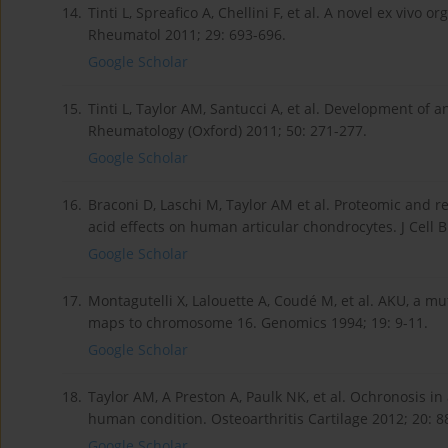
14.
Tinti L, Spreafico A, Chellini F, et al. A novel ex vivo
Rheumatol 2011; 29: 693-696.
Google Scholar
15.
Tinti L, Taylor AM, Santucci A, et al. Development of a
Rheumatology (Oxford) 2011; 50: 271-277.
Google Scholar
16.
Braconi D, Laschi M, Taylor AM et al. Proteomic and 
acid effects on human articular chondrocytes. J Cell 
Google Scholar
17.
Montagutelli X, Lalouette A, Coudé M, et al. AKU, a 
maps to chromosome 16. Genomics 1994; 19: 9-11.
Google Scholar
18.
Taylor AM, A Preston A, Paulk NK, et al. Ochronosis i
human condition. Osteoarthritis Cartilage 2012; 20: 8
Google Scholar