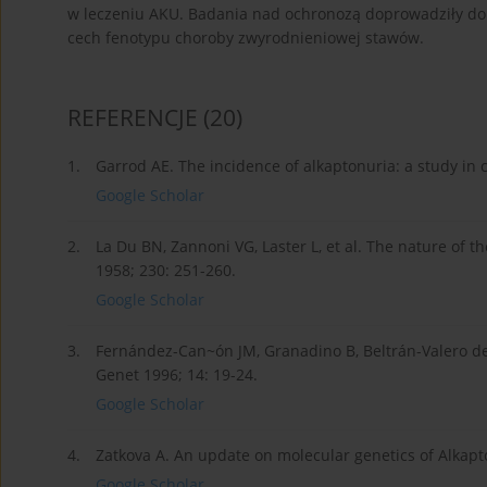
w leczeniu AKU. Badania nad ochronozą doprowadziły do 
cech fenotypu choroby zwyrodnieniowej stawów.
REFERENCJE
(20)
1.
Garrod AE. The incidence of alkaptonuria: a study in c
Google Scholar
2.
La Du BN, Zannoni VG, Laster L, et al. The nature of t
1958; 230: 251-260.
Google Scholar
3.
Fernández-Can~ón JM, Granadino B, Beltrán-Valero de 
Genet 1996; 14: 19-24.
Google Scholar
4.
Zatkova A. An update on molecular genetics of Alkapto
Google Scholar