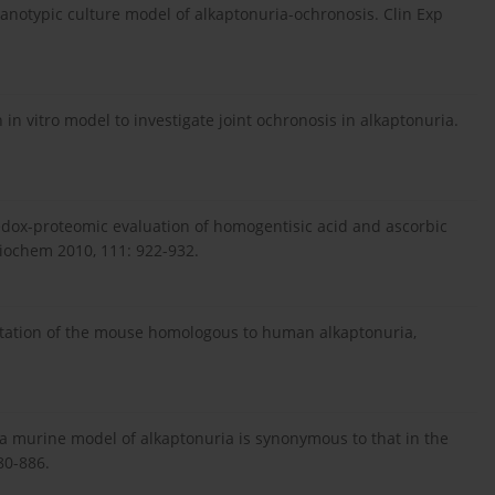
 organotypic culture model of alkaptonuria-ochronosis. Clin Exp
n in vitro model to investigate joint ochronosis in alkaptonuria.
redox-proteomic evaluation of homogentisic acid and ascorbic
Biochem 2010, 111: 922-932.
mutation of the mouse homologous to human alkaptonuria,
n a murine model of alkaptonuria is synonymous to that in the
80-886.