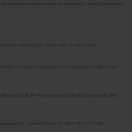
wyodrębnienia wielu wcześniej nieznanych patofizjologicznych
hemical individuality. Lancet 1902; 2: 1616-1620.
he defect in tyrosine metabolism in alcaptonuria. J Biol Chem
Bernabé D, et al. The molecular basis of alkaptonuria. Nat
nuria (AKU). J Inherit Metab Dis 2011; 34: 1127-1136.