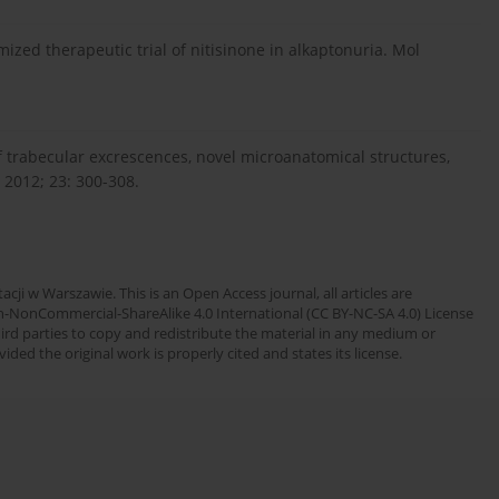
mized therapeutic trial of nitisinone in alkaptonuria. Mol
 of trabecular excrescences, novel microanatomical structures,
 2012; 23: 300-308.
cji w Warszawie. This is an Open Access journal, all articles are
n-NonCommercial-ShareAlike 4.0 International (CC BY-NC-SA 4.0) License
third parties to copy and redistribute the material in any medium or
ded the original work is properly cited and states its license.