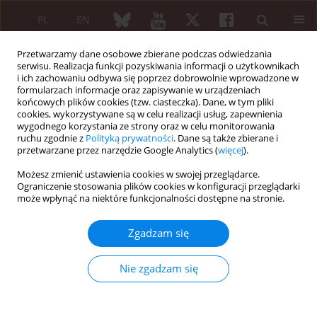
PL
EN
Przetwarzamy dane osobowe zbierane podczas odwiedzania
serwisu. Realizacja funkcji pozyskiwania informacji o użytkownikach
i ich zachowaniu odbywa się poprzez dobrowolnie wprowadzone w
formularzach informacje oraz zapisywanie w urządzeniach
końcowych plików cookies (tzw. ciasteczka). Dane, w tym pliki
cookies, wykorzystywane są w celu realizacji usług, zapewnienia
wygodnego korzystania ze strony oraz w celu monitorowania
3/2018 vol. 56
ruchu zgodnie z
Polityką prywatności
. Dane są także zbierane i
przetwarzane przez narzędzie Google Analytics (
więcej
).
PRACA ORYGINALNA
Możesz zmienić ustawienia cookies w swojej przeglądarce.
Ograniczenie stosowania plików cookies w konfiguracji przeglądarki
Satisfaction and discontent of
może wpłynąć na niektóre funkcjonalności dostępne na stronie.
Polish patients with biological
Zgadzam się
therapy of rheumatic diseases:
Nie zgadzam się
results of the multi-center
questionnaire study