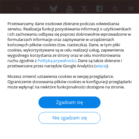
PL
EN
Przetwarzamy dane osobowe zbierane podczas odwiedzania
serwisu. Realizacja funkcji pozyskiwania informacji o użytkownikach
i ich zachowaniu odbywa się poprzez dobrowolnie wprowadzone w
formularzach informacje oraz zapisywanie w urządzeniach
końcowych plików cookies (tzw. ciasteczka). Dane, w tym pliki
cookies, wykorzystywane są w celu realizacji usług, zapewnienia
wygodnego korzystania ze strony oraz w celu monitorowania
5/2024 vol. 62
ruchu zgodnie z
Polityką prywatności
. Dane są także zbierane i
przetwarzane przez narzędzie Google Analytics (
więcej
).
PRACA ORYGINALNA
Możesz zmienić ustawienia cookies w swojej przeglądarce.
Ograniczenie stosowania plików cookies w konfiguracji przeglądarki
Minimal disease activity
może wpłynąć na niektóre funkcjonalności dostępne na stronie.
and associated factors
Zgadzam się
in patients with psoriatic
Nie zgadzam się
arthritis: cross-sectional study
from a single center