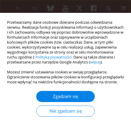
PL
EN
Przetwarzamy dane osobowe zbierane podczas odwiedzania
serwisu. Realizacja funkcji pozyskiwania informacji o użytkownikach
i ich zachowaniu odbywa się poprzez dobrowolnie wprowadzone w
formularzach informacje oraz zapisywanie w urządzeniach
końcowych plików cookies (tzw. ciasteczka). Dane, w tym pliki
cookies, wykorzystywane są w celu realizacji usług, zapewnienia
wygodnego korzystania ze strony oraz w celu monitorowania
Archiwum
ruchu zgodnie z
Polityką prywatności
. Dane są także zbierane i
przetwarzane przez narzędzie Google Analytics (
więcej
).
5/2024 vol. 62
Możesz zmienić ustawienia cookies w swojej przeglądarce.
Ograniczenie stosowania plików cookies w konfiguracji przeglądarki
może wpłynąć na niektóre funkcjonalności dostępne na stronie.
OD REDAKCJI
From Editor.
Zgadzam się
The Nobel Prize in Physiology or Medicine 2024
Nie zgadzam się
Maria Maślińska
Reumatologia 2024;62(5)
Artykuł
(PDF)