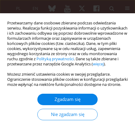
PL
EN
Przetwarzamy dane osobowe zbierane podczas odwiedzania
serwisu. Realizacja funkcji pozyskiwania informacji o użytkownikach
i ich zachowaniu odbywa się poprzez dobrowolnie wprowadzone w
formularzach informacje oraz zapisywanie w urządzeniach
końcowych plików cookies (tzw. ciasteczka). Dane, w tym pliki
cookies, wykorzystywane są w celu realizacji usług, zapewnienia
wygodnego korzystania ze strony oraz w celu monitorowania
Słowo kluczowe
juvenile
ruchu zgodnie z
Polityką prywatności
. Dane są także zbierane i
idiopathic arthritis
przetwarzane przez narzędzie Google Analytics (
więcej
).
Możesz zmienić ustawienia cookies w swojej przeglądarce.
Ograniczenie stosowania plików cookies w konfiguracji przeglądarki
PRACA PRZEGLĄDOWA
może wpłynąć na niektóre funkcjonalności dostępne na stronie.
Facial asymmetry and mandibular
hypomobility as early indicators
Zgadzam się
of temporomandibular joint
involvement in juvenile idiopathic arthritis
Nie zgadzam się
Tamara Pawlaczyk-Kamieńska
Reumatologia 2026;64(2):151-158
DOI
:
https://doi.org/10.5114/reum/214399