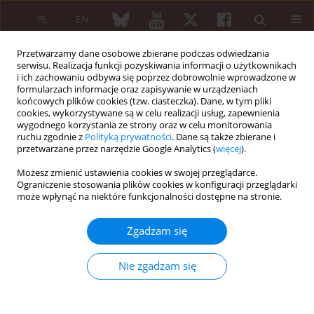
PL
EN
Przetwarzamy dane osobowe zbierane podczas odwiedzania
serwisu. Realizacja funkcji pozyskiwania informacji o użytkownikach
i ich zachowaniu odbywa się poprzez dobrowolnie wprowadzone w
formularzach informacje oraz zapisywanie w urządzeniach
końcowych plików cookies (tzw. ciasteczka). Dane, w tym pliki
cookies, wykorzystywane są w celu realizacji usług, zapewnienia
wygodnego korzystania ze strony oraz w celu monitorowania
4/2008 vol. 46
ruchu zgodnie z
Polityką prywatności
. Dane są także zbierane i
przetwarzane przez narzędzie Google Analytics (
więcej
).
Możesz zmienić ustawienia cookies w swojej przeglądarce.
Ograniczenie stosowania plików cookies w konfiguracji przeglądarki
Artykuł oryginalny
może wpłynąć na niektóre funkcjonalności dostępne na stronie.
Usprawnianie stawu
Zgadzam się
kolanowego u dzieci 2–3-letnich
Nie zgadzam się
z młodzieńczym idiopatycznym
zapaleniem stawów