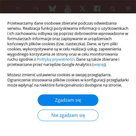
PL
EN
Przetwarzamy dane osobowe zbierane podczas odwiedzania
serwisu. Realizacja funkcji pozyskiwania informacji o użytkownikach
i ich zachowaniu odbywa się poprzez dobrowolnie wprowadzone w
formularzach informacje oraz zapisywanie w urządzeniach
końcowych plików cookies (tzw. ciasteczka). Dane, w tym pliki
cookies, wykorzystywane są w celu realizacji usług, zapewnienia
wygodnego korzystania ze strony oraz w celu monitorowania
Archiwum
ruchu zgodnie z
Polityką prywatności
. Dane są także zbierane i
przetwarzane przez narzędzie Google Analytics (
więcej
).
4/2008 vol. 46
Możesz zmienić ustawienia cookies w swojej przeglądarce.
Ograniczenie stosowania plików cookies w konfiguracji przeglądarki
może wpłynąć na niektóre funkcjonalności dostępne na stronie.
Pożegnanie Profesora Jana Ryżewskiego (1926–
2008)
Zgadzam się
Sławomir Maśliński
,
Włodzimierz Maśliński
Nie zgadzam się
Reumatologia 2008;46(4):189
Artykuł
(PDF)