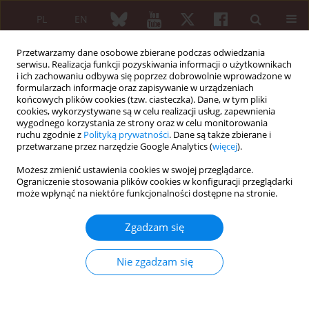
PL
EN
Przetwarzamy dane osobowe zbierane podczas odwiedzania
serwisu. Realizacja funkcji pozyskiwania informacji o użytkownikach
i ich zachowaniu odbywa się poprzez dobrowolnie wprowadzone w
formularzach informacje oraz zapisywanie w urządzeniach
końcowych plików cookies (tzw. ciasteczka). Dane, w tym pliki
cookies, wykorzystywane są w celu realizacji usług, zapewnienia
wygodnego korzystania ze strony oraz w celu monitorowania
Słowo kluczowe
przeciwciała
ruchu zgodnie z
Polityką prywatności
. Dane są także zbierane i
przetwarzane przez narzędzie Google Analytics (
więcej
).
ARTYKUŁ PRZEGLĄDOWY/REVIEW PAPER
Możesz zmienić ustawienia cookies w swojej przeglądarce.
Współczesna diagnostyka zespołu Sjögrena
Ograniczenie stosowania plików cookies w konfiguracji przeglądarki
może wpłynąć na niektóre funkcjonalności dostępne na stronie.
Krzysztof Prajs
,
Marek Brzosko
,
Katarzyna Fischer
,
Anna Walecka
,
Maria Chosia
,
Piotr Maj
Zgadzam się
Reumatologia 2005;43(6):363-368
Streszczenie
Artykuł
(PDF)
Nie zgadzam się
PRACA ORYGINALNA