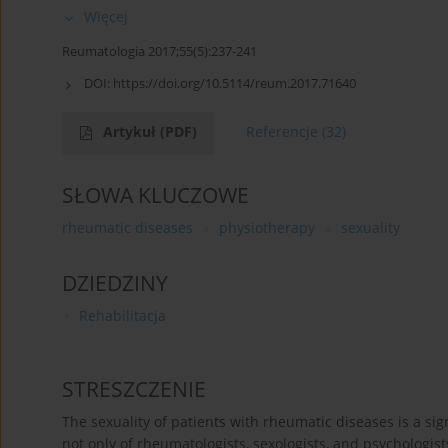
Więcej
Reumatologia 2017;55(5):237-241
DOI:
https://doi.org/10.5114/reum.2017.71640
Artykuł
(PDF)
Referencje
(32)
SŁOWA KLUCZOWE
rheumatic diseases
physiotherapy
sexuality
DZIEDZINY
Rehabilitacja
STRESZCZENIE
The sexuality of patients with rheumatic diseases is a sign
not only of rheumatologists, sexologists, and psychologis