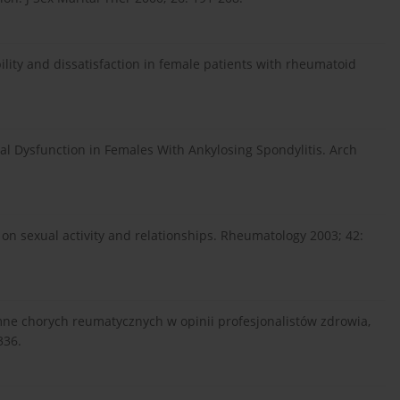
ility and dissatisfaction in female patients with rheumatoid
xual Dysfunction in Females With Ankylosing Spondylitis. Arch
is on sexual activity and relationships. Rheumatology 2003; 42:
mne chorych reumatycznych w opinii profesjonalistów zdrowia,
336.