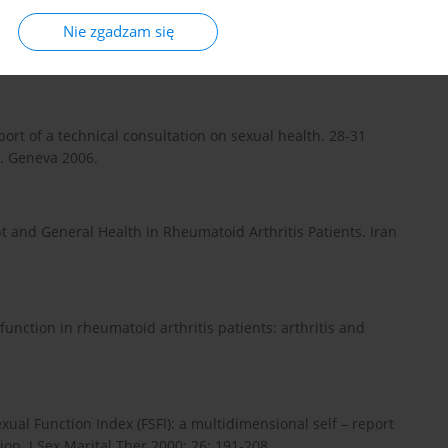
Nie zgadzam się
sculoskeletal Dis 2012; 13: 170.
ort of a technical consultation on sexual health. 28-31
. Geneva 2006.
 and General Health in Rheumatoid Arthritis Patients. Iran
unction in rheumatoid arthritis patients: arthritis and
ual Function Index (FSFI): a multidimensional self – report
on. J Sex Marital Ther 2000; 26: 191-208.