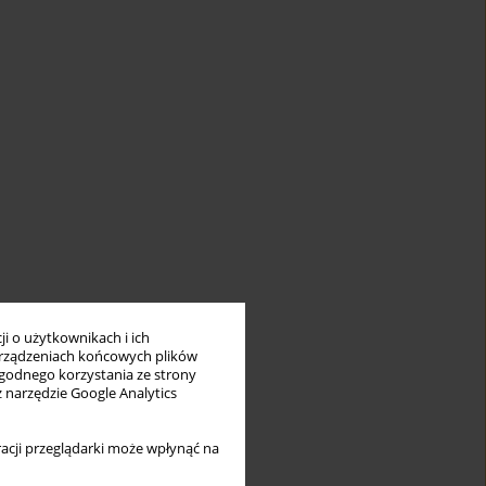
i o użytkownikach i ich
rządzeniach końcowych plików
wygodnego korzystania ze strony
z narzędzie Google Analytics
acji przeglądarki może wpłynąć na