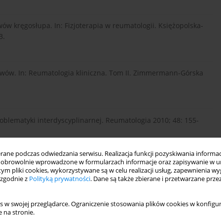
ów kręgosłupa. In: Fizjoterapia w reumatologii. Księżopolska-
3.
awów. In: Reumatologia kliniczna. Tom II. Zimmermann-Górska
blematyki interdyscyplinarnej. Reumatologia 2010; 48: 155-
ne podczas odwiedzania serwisu. Realizacja funkcji pozyskiwania informacj
obrowolnie wprowadzone w formularzach informacje oraz zapisywanie w u
 functioning of people with rheumatoid arthritis: a
 tym pliki cookies, wykorzystywane są w celu realizacji usług, zapewnienia 
 zgodnie z
Polityką prywatności
. Dane są także zbierane i przetwarzane prze
s w swojej przeglądarce. Ograniczenie stosowania plików cookies w konfigur
 na stronie.
id.