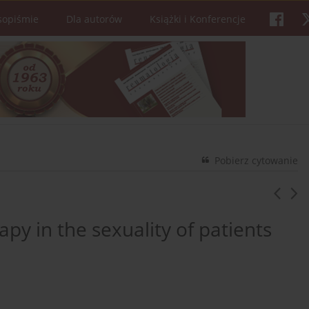
sopiśmie
Dla autorów
Książki i Konferencje
Pobierz cytowanie
py in the sexuality of patients