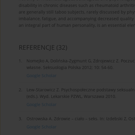
disability in chronic diseases such as rheumatoid arthriti
are generally still taboo subjects, rarely discussed by ph
imbalance, fatigue, and accompanying decreased quality o
an integral part of human personality, is an essential el
REFERENCJE
(32)
1.
Nomejko A, Dolińska-Zygmunt G, Zdrojewicz Z. Poczucie
własne. Seksuologia Polska 2012; 10: 54-60.
Google Scholar
2.
Lew-Starowicz Z. Psychospołeczne podstawy seksualnoś
(eds.). Wyd. Lekarskie PZWL, Warszawa 2010.
Google Scholar
3.
Ostrowska A. Zdrowie – ciało – seks. In: Izdebski Z, Os
Google Scholar