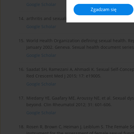
Google Scholar
Zgadzam się
14.
arthritis and sexuality: a patient survey in France. Mu
Google Scholar
15.
World Health Organization defining sexual health. Rep
January 2002. Geneva. Sexual health document series
Google Scholar
16.
Saadat SH, Ramezani A, Ahmadi K. Sexual Self-Concept
Red Crescent Med J 2015; 17: e19005.
Google Scholar
17.
Miedany YE, Gaafary ME, Aroussy NE, et al. Sexual dysf
beyond. Clin Rheumatol 2012; 31: 601-606.
Google Scholar
18.
Rosen R, Brown C, Heiman J, Leiblum S. The Female Sex
instrument for the assessment of female sexual functi