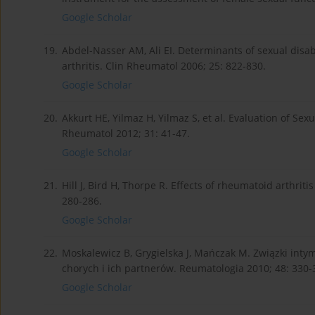
Google Scholar
19.
Abdel-Nasser AM, Ali EI. Determinants of sexual disab
arthritis. Clin Rheumatol 2006; 25: 822-830.
Google Scholar
20.
Akkurt HE, Yilmaz H, Yilmaz S, et al. Evaluation of Se
Rheumatol 2012; 31: 41-47.
Google Scholar
21.
Hill J, Bird H, Thorpe R. Effects of rheumatoid arthrit
280-286.
Google Scholar
22.
Moskalewicz B, Grygielska J, Mańczak M. Związki inty
chorych i ich partnerów. Reumatologia 2010; 48: 330-
Google Scholar