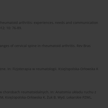
 rheumatoid arthritis: experiences, needs and communication
12; 10: 76-89.
hanges of cervical spine in rheumatoid arthritis. Rev Bras
ne. In: Fizjoterapia w reumatologii. Księżopolska-Orłowska K
 w chorobach reumatoidalnych. In: Anatomia układu ruchu z
M, Księżopolska-Orłowska K, Żuk B. Wyd. Lekarskie PZWL,