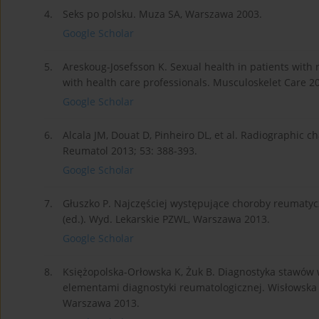
4.
Seks po polsku. Muza SA, Warszawa 2003.
Google Scholar
5.
Areskoug-Josefsson K. Sexual health in patients with
with health care professionals. Musculoskelet Care 20
Google Scholar
6.
Alcala JM, Douat D, Pinheiro DL, et al. Radiographic c
Reumatol 2013; 53: 388-393.
Google Scholar
7.
Głuszko P. Najczęściej występujące choroby reumatycz
(ed.). Wyd. Lekarskie PZWL, Warszawa 2013.
Google Scholar
8.
Księżopolska-Orłowska K, Żuk B. Diagnostyka stawów
elementami diagnostyki reumatologicznej. Wisłowska 
Warszawa 2013.