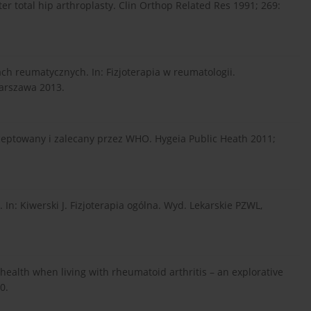
ter total hip arthroplasty. Clin Orthop Related Res 1991; 269:
ch reumatycznych. In: Fizjoterapia w reumatologii.
Warszawa 2013.
kceptowany i zalecany przez WHO. Hygeia Public Heath 2011;
 In: Kiwerski J. Fizjoterapia ogólna. Wyd. Lekarskie PZWL,
health when living with rheumatoid arthritis – an explorative
0.