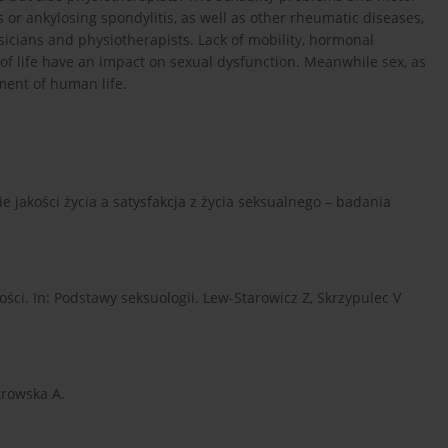
s or ankylosing spondylitis, as well as other rheumatic diseases,
ysicians and physiotherapists. Lack of mobility, hormonal
f life have an impact on sexual dysfunction. Meanwhile sex, as
ement of human life.
 jakości życia a satysfakcja z życia seksualnego – badania
ci. In: Podstawy seksuologii. Lew-Starowicz Z, Skrzypulec V
trowska A.