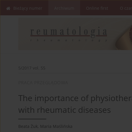
Bieżący numer
Archiwum
Online first
O cza
5/2017 vol. 55
PRACA PRZEGLĄDOWA
The importance of physiothera
with rheumatic diseases
Beata Żuk
,
Maria Maślińska