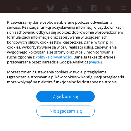
PL
EN
Przetwarzamy dane osobowe zbierane podczas odwiedzania
serwisu. Realizacja funkcji pozyskiwania informacji o użytkownikach
i ich zachowaniu odbywa się poprzez dobrowolnie wprowadzone w
formularzach informacje oraz zapisywanie w urządzeniach
końcowych plików cookies (tzw. ciasteczka). Dane, w tym pliki
cookies, wykorzystywane są w celu realizacji usług, zapewnienia
wygodnego korzystania ze strony oraz w celu monitorowania
4/2019 vol. 57
ruchu zgodnie z
Polityką prywatności
. Dane są także zbierane i
przetwarzane przez narzędzie Google Analytics (
więcej
).
PRACA ORYGINALNA
Możesz zmienić ustawienia cookies w swojej przeglądarce.
Ograniczenie stosowania plików cookies w konfiguracji przeglądarki
Wykorzystanie EMG-
może wpłynąć na niektóre funkcjonalności dostępne na stronie.
powierzchniowego w
Zgadzam się
usprawnianiu pacjentów
Nie zgadzam się
reumatycznych po
endoprotezoplastyce stawu