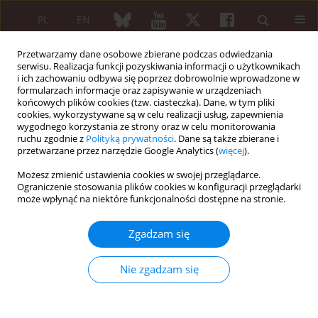
PL
EN
Przetwarzamy dane osobowe zbierane podczas odwiedzania
serwisu. Realizacja funkcji pozyskiwania informacji o użytkownikach
i ich zachowaniu odbywa się poprzez dobrowolnie wprowadzone w
formularzach informacje oraz zapisywanie w urządzeniach
końcowych plików cookies (tzw. ciasteczka). Dane, w tym pliki
cookies, wykorzystywane są w celu realizacji usług, zapewnienia
wygodnego korzystania ze strony oraz w celu monitorowania
4/2013 vol. 51
ruchu zgodnie z
Polityką prywatności
. Dane są także zbierane i
przetwarzane przez narzędzie Google Analytics (
więcej
).
PRACA ORYGINALNA
Możesz zmienić ustawienia cookies w swojej przeglądarce.
Ograniczenie stosowania plików cookies w konfiguracji przeglądarki
Przydatność testów klinicznych
może wpłynąć na niektóre funkcjonalności dostępne na stronie.
oceniających ból o charakterze
Zgadzam się
korzeniowym i
Nie zgadzam się
pseudokorzeniowym w
rozpoznaniu rwy kulszowej –