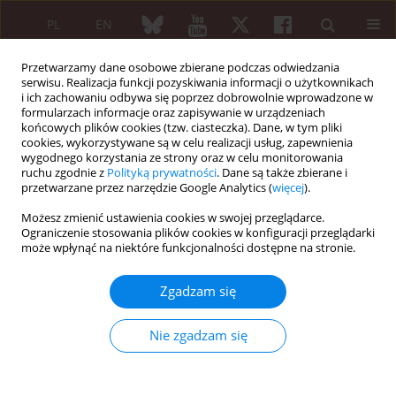
PL
EN
Przetwarzamy dane osobowe zbierane podczas odwiedzania
serwisu. Realizacja funkcji pozyskiwania informacji o użytkownikach
i ich zachowaniu odbywa się poprzez dobrowolnie wprowadzone w
formularzach informacje oraz zapisywanie w urządzeniach
końcowych plików cookies (tzw. ciasteczka). Dane, w tym pliki
cookies, wykorzystywane są w celu realizacji usług, zapewnienia
wygodnego korzystania ze strony oraz w celu monitorowania
Autor
Dorota Suszek
ruchu zgodnie z
Polityką prywatności
. Dane są także zbierane i
przetwarzane przez narzędzie Google Analytics (
więcej
).
Paraneoplastic systemic lupus erythematosus in
Możesz zmienić ustawienia cookies w swojej przeglądarce.
association with colon cancer: case report
Ograniczenie stosowania plików cookies w konfiguracji przeglądarki
może wpłynąć na niektóre funkcjonalności dostępne na stronie.
Wiktor Patyra
,
Melania Bojar
,
Adam Wielosz
,
Barbara Wiktor
,
Dorota
Suszek
,
Bożena Targońska-Stępniak
Zgadzam się
Reumatologia 2026;64 (Suppl 1)(Navigate Autoimmunity )
DOI
:
https://doi.org/10.5114/reum/219185
Nie zgadzam się
Streszczenie
Artykuł
(PDF)
Pituitary involvement in granulomatosis with