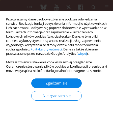
PL
EN
Przetwarzamy dane osobowe zbierane podczas odwiedzania
serwisu. Realizacja funkcji pozyskiwania informacji o użytkownikach
i ich zachowaniu odbywa się poprzez dobrowolnie wprowadzone w
formularzach informacje oraz zapisywanie w urządzeniach
końcowych plików cookies (tzw. ciasteczka). Dane, w tym pliki
cookies, wykorzystywane są w celu realizacji usług, zapewnienia
wygodnego korzystania ze strony oraz w celu monitorowania
6/2024 vol. 62
ruchu zgodnie z
Polityką prywatności
. Dane są także zbierane i
przetwarzane przez narzędzie Google Analytics (
więcej
).
PRACA ORYGINALNA
Możesz zmienić ustawienia cookies w swojej przeglądarce.
Ograniczenie stosowania plików cookies w konfiguracji przeglądarki
Frequency and factors
może wpłynąć na niektóre funkcjonalności dostępne na stronie.
associated with loss to
Zgadzam się
follow-up in newly diagnosed
Nie zgadzam się
rheumatoid arthritis patient: a
single-centre study