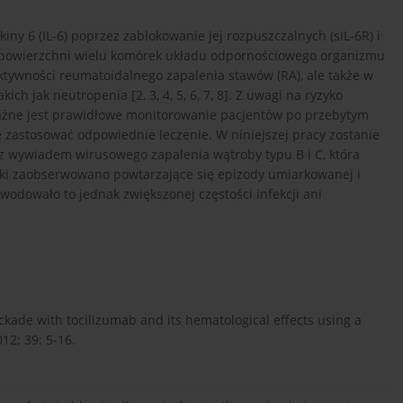
ny 6 (IL-6) poprzez zablokowanie jej rozpuszczalnych (sIL-6R) i
powierzchni wielu komórek układu odpornościowego organizmu
aktywności reumatoidalnego zapalenia stawów (RA), ale także w
 jak neutropenia [2, 3, 4, 5, 6, 7, 8]. Z uwagi na ryzyko
ażne jest prawidłowe monitorowanie pacjentów po przebytym
zastosować odpowiednie leczenie. W niniejszej pracy zostanie
 z wywiadem wirusowego zapalenia wątroby typu B i C, która
ntki zaobserwowano powtarzające się epizody umiarkowanej i
wodowało to jednak zwiększonej częstości infekcji ani
ockade with tocilizumab and its hematological effects using a
2; 39: 5-16.