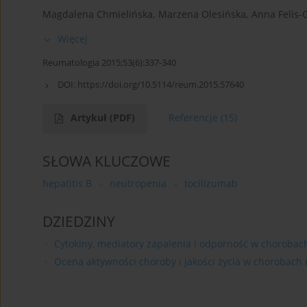
Magdalena Chmielińska
,
Marzena Olesińska
,
Anna Felis-
Więcej
Reumatologia 2015;53(6):337-340
DOI:
https://doi.org/10.5114/reum.2015.57640
Artykuł
(PDF)
Referencje
(15)
SŁOWA KLUCZOWE
hepatitis B
neutropenia
tocilizumab
DZIEDZINY
Cytokiny, mediatory zapalenia i odporność w choroba
Ocena aktywności choroby i jakości życia w chorobach