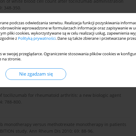
n of white blood cell count after tocilizumab administration
: 348-350.
ne podczas odwiedzania serwisu. Realizacja funkcji pozyskiwania informacj
obrowolnie wprowadzone w formularzach informacje oraz zapisywanie w u
rapy In the management of rheumatoid arthiritis: a review. Int
 tym pliki cookies, wykorzystywane są w celu realizacji usług, zapewnienia 
 zgodnie z
Polityką prywatności
. Dane są także zbierane i przetwarzane prze
s w swojej przeglądarce. Ograniczenie stosowania plików cookies w konfigur
 na stronie.
 safety and efficacy of tocilizumab, an anty-interleukin-6
ients with rheumatoid arthritis (the STREAM study): evidence
nn Rheum Dis 2009; 68: 1580-1584.
Nie zgadzam się
of tocilizumab for rheumatoid arthritis: a new biologic agent
4: 788-800.
zumab monotherapy versus methotrexate monotherapy in patients
MBITION study. Ann Rheum Dis 2010; 69: 88-96.