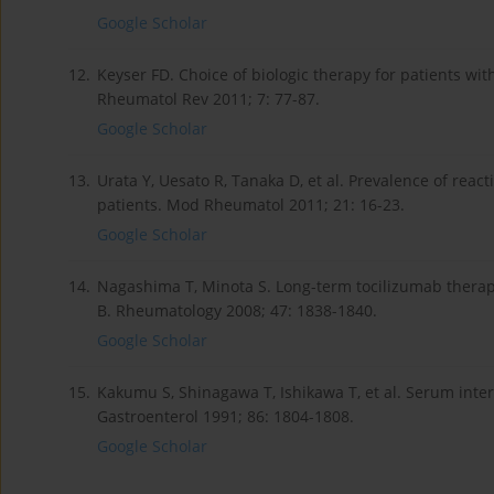
Google Scholar
12.
Keyser FD. Choice of biologic therapy for patients wit
Rheumatol Rev 2011; 7: 77-87.
Google Scholar
13.
Urata Y, Uesato R, Tanaka D, et al. Prevalence of reacti
patients. Mod Rheumatol 2011; 21: 16-23.
Google Scholar
14.
Nagashima T, Minota S. Long-term tocilizumab therapy
B. Rheumatology 2008; 47: 1838-1840.
Google Scholar
15.
Kakumu S, Shinagawa T, Ishikawa T, et al. Serum interl
Gastroenterol 1991; 86: 1804-1808.
Google Scholar