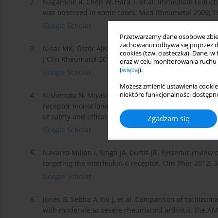
2.
Nagamine R, Chen W, Hara T, et al. Immediate reductio
was observed in some cases. Mod Rheumatol 2009; 19
Google Scholar
Przetwarzamy dane osobowe zbiera
zachowaniu odbywa się poprzez d
3.
Nisar MK, Östör AJK. The role of tocilizumab monothe
cookies (tzw. ciasteczka). Dane, w
J Clin Rheumatol 2012; 7: 9-19.
oraz w celu monitorowania ruchu
(
więcej
).
Google Scholar
Możesz zmienić ustawienia cookie
niektóre funkcjonalności dostępne
4.
Nishimoto N, Miyasaka N, Yamamoto K, et al. Long-term
receptor monoclonal antibody, in monotherapy, in pat
of safety and efficacy in a 5-year extension study. A
Zgadzam się
Google Scholar
5.
Navarro-Millan I, Singh JA, Curtis JR. Systemic review 
targeting the interleukin-6 receptor. Clin Ther 2012; 3
Google Scholar
6.
Jones G, Sebba A, Gu J, et al. Comparison of tocili
with moderate to severe rheumatoid arthritis: the A