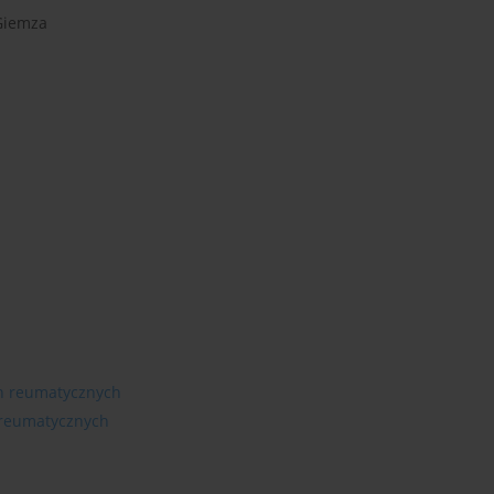
Giemza
ch reumatycznych
 reumatycznych