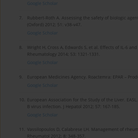
Google Scholar
7.
Rubbert-Roth A. Assessing the safety of biologic agen
(Oxford) 2012; 51: v38-v47.
Google Scholar
8.
Wright H, Cross A, Edwards S, et al. Effects of IL-6 and
Rheumatology 2014; 53: 1321-1331.
Google Scholar
9.
European Medicines Agency. Roactemra: EPAR – Produc
Google Scholar
10.
European Association for the Study of the Liver. EASL
B virus infection. J Hepatol 2012; 57: 167-185.
Google Scholar
11.
Vassilopoulos D, Calabrese LH. Management of rheuma
Rheumatol 2012; 8: 348-357.