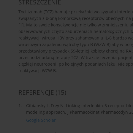
STRESZCZENIE
Tocilizumab (TCZ) hamuje przekaźnictwo sygnału interleuki
związanych z błoną komórkową receptorów obecnych na 
[1]. Ma to swoje konsekwencje nie tylko w zmniejszeniu 
obserwowanych często zaburzeniach hematologicznych takich
reaktywacji wirusa HBV przy zahamowaniu IL-6 bardzo w
wirusowym zapaleniu wątroby typu B (WZW B) aby w porę 
przedstawiony przypadek 59-letniej kobiety chorej na RA
przechodzi udaną terapię TCZ. W trakcie leczenia pacje
ciężkiej neutropenii po kolejnych podaniach leku. Nie spo
reaktywacji WZW B.
REFERENCJE
(15)
1.
Gibiansky L, Frey N. Linking interleukin-6 receptor bl
modeling approach. J Pharmacokinet Pharmacodyn 201
Google Scholar