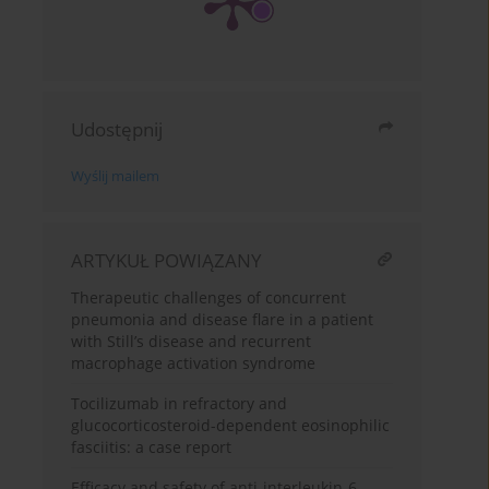
Udostępnij
Wyślij mailem
ARTYKUŁ POWIĄZANY
Therapeutic challenges of concurrent
pneumonia and disease flare in a patient
with Still’s disease and recurrent
macrophage activation syndrome
Tocilizumab in refractory and
glucocorticosteroid-dependent eosinophilic
fasciitis: a case report
Efficacy and safety of anti-interleukin-6