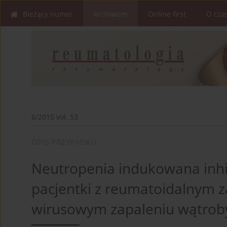
Bieżący numer
Archiwum
Online first
O cza
6/2015 vol. 53
OPIS PRZYPADKU
Neutropenia indukowana inhib
pacjentki z reumatoidalnym 
wirusowym zapaleniu wątroby 