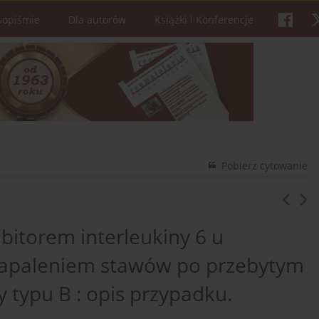
sopiśmie
Dla autorów
Książki i Konferencje
Pobierz cytowanie
itorem interleukiny 6 u
zapaleniem stawów po przebytym
typu B : opis przypadku.