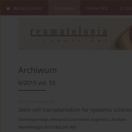
Bieżący numer
Archiwum
Online first
O cza
Archiwum
6/2015 vol. 53
ARTYKUŁ REDAKCYJNY
Stem cell transplantation for systemic sclero
Dominique Farge
,
Aleksandra Zoń-Giebel
,
Eugeniusz J. Kucharz
Reumatologia 2015;53(6):297-300