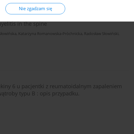
Nie zgadzam się
elitis in the spine
Słowińska
,
Katarzyna Romanowska-Próchnicka
,
Radosław Słowiński
,
kiny 6 u pacjentki z reumatoidalnym zapaleniem
troby typu B : opis przypadku.