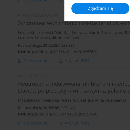
Zgadzam się
PRACA PRZEGLĄDOWA
Syndromes with chronic non-bacterial osteomy
Łukasz Kubaszewski
,
Piotr Wojdasiewicz
,
Marcin Rożek
,
Iwona E. 
Łukasz A. Poniatowski
,
Robert Gasik
Reumatologia 2015;53(6):328-336
DOI
:
https://doi.org/10.5114/reum.2015.57639
Streszczenie
Artykuł
(PDF)
OPIS PRZYPADKU
Neutropenia indukowana inhibitorem interleu
stawów po przebytym wirusowym zapaleniu wą
Magdalena Chmielińska
,
Marzena Olesińska
,
Anna Felis-Giemza
Reumatologia 2015;53(6):337-340
DOI
:
https://doi.org/10.5114/reum.2015.57640
Streszczenie
Artykuł
(PDF)