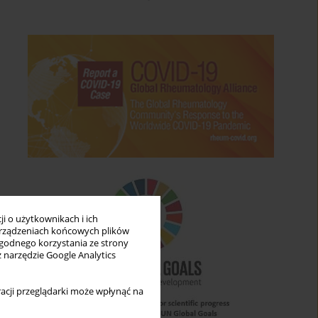
i o użytkownikach i ich
rządzeniach końcowych plików
wygodnego korzystania ze strony
z narzędzie Google Analytics
acji przeglądarki może wpłynąć na