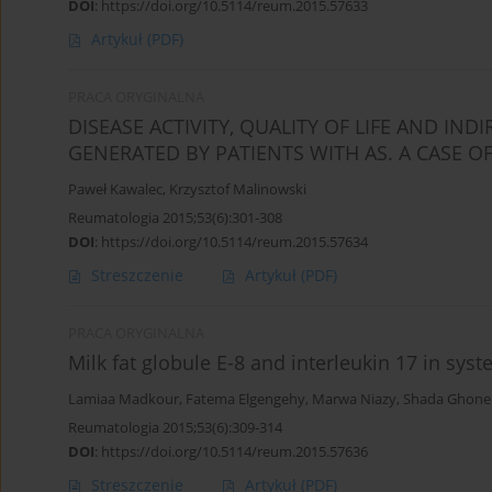
DOI
:
https://doi.org/10.5114/reum.2015.57633
Artykuł
(PDF)
PRACA ORYGINALNA
DISEASE ACTIVITY, QUALITY OF LIFE AND IN
GENERATED BY PATIENTS WITH AS. A CASE O
Paweł Kawalec
,
Krzysztof Malinowski
Reumatologia 2015;53(6):301-308
DOI
:
https://doi.org/10.5114/reum.2015.57634
Streszczenie
Artykuł
(PDF)
PRACA ORYGINALNA
Milk fat globule E-8 and interleukin 17 in sy
Lamiaa Madkour
,
Fatema Elgengehy
,
Marwa Niazy
,
Shada Ghone
Reumatologia 2015;53(6):309-314
DOI
:
https://doi.org/10.5114/reum.2015.57636
Streszczenie
Artykuł
(PDF)