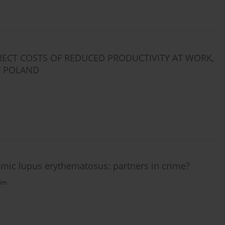
DIRECT COSTS OF REDUCED PRODUCTIVITY AT WORK,
F POLAND
stemic lupus erythematosus: partners in crime?
im