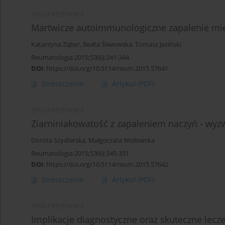
OPIS PRZYPADKU
Martwicze autoimmunologiczne zapalenie mię
Katarzyna Ząber
,
Beata Śliwowska
,
Tomasz Jasiński
Reumatologia 2015;53(6):341-344
DOI
:
https://doi.org/10.5114/reum.2015.57641
Streszczenie
Artykuł
(PDF)
OPIS PRZYPADKU
Ziarniniakowatość z zapaleniem naczyń - wyz
Dorota Szydlarska
,
Małgorzata Wisłowska
Reumatologia 2015;53(6):345-351
DOI
:
https://doi.org/10.5114/reum.2015.57642
Streszczenie
Artykuł
(PDF)
OPIS PRZYPADKU
Implikacje diagnostyczne oraz skuteczne lecze