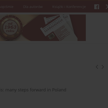
sopiśmie
Dla autorów
Książki i Konferencje
sis: many steps forward in Poland