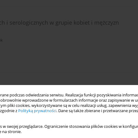
 i serologicznych w grupie kobiet i mężczyzn
ek
antibodies, indicators of systemic and local
ne podczas odwiedzania serwisu. Realizacja funkcji pozyskiwania informacj
l activating factor and the intensity of salivary
obrowolnie wprowadzone w formularzach informacje oraz zapisywanie w u
ögren’s syndrome – a preliminary study.
 tym pliki cookies, wykorzystywane są w celu realizacji usług, zapewnienia 
 zgodnie z
Polityką prywatności
. Dane są także zbierane i przetwarzane prze
s w swojej przeglądarce. Ograniczenie stosowania plików cookies w konfigur
 na stronie.