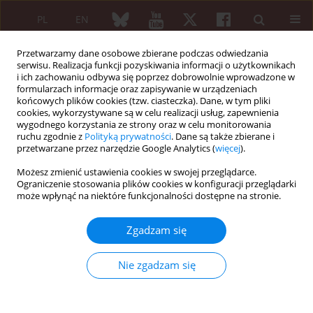
PL
EN
Przetwarzamy dane osobowe zbierane podczas odwiedzania
serwisu. Realizacja funkcji pozyskiwania informacji o użytkownikach
i ich zachowaniu odbywa się poprzez dobrowolnie wprowadzone w
formularzach informacje oraz zapisywanie w urządzeniach
końcowych plików cookies (tzw. ciasteczka). Dane, w tym pliki
cookies, wykorzystywane są w celu realizacji usług, zapewnienia
wygodnego korzystania ze strony oraz w celu monitorowania
Archiwum
ruchu zgodnie z
Polityką prywatności
. Dane są także zbierane i
przetwarzane przez narzędzie Google Analytics (
więcej
).
5/2015 vol. 53
Możesz zmienić ustawienia cookies w swojej przeglądarce.
Ograniczenie stosowania plików cookies w konfiguracji przeglądarki
może wpłynąć na niektóre funkcjonalności dostępne na stronie.
ARTYKUŁ REDAKCYJNY
Motherhood and fatherhood of patients with
Zgadzam się
inflammatory rheumatic diseases in the era of
biologics. Where are we after 20 years of anti-
Nie zgadzam się
TNFs’ use?
Robert J. Moots
,
Anna Felis-Giemza