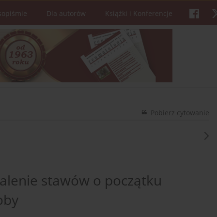
sopiśmie
Dla autorów
Książki i Konferencje
Pobierz cytowanie
palenie stawów o początku
oby