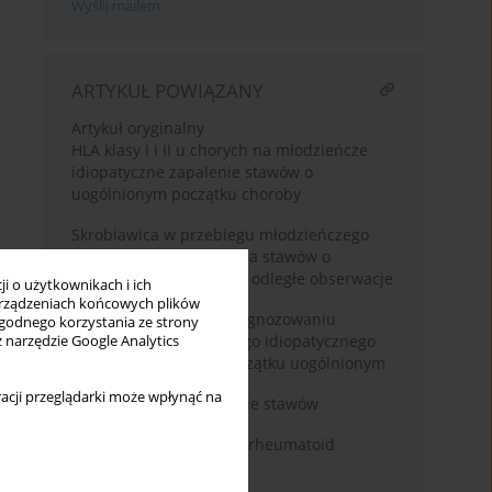
Wyślij mailem
ARTYKUŁ POWIĄZANY
Artykuł oryginalny
HLA klasy I i II u chorych na młodzieńcze
idiopatyczne zapalenie stawów o
uogólnionym początku choroby
Skrobiawica w przebiegu młodzieńczego
idiopatycznego zapalenia stawów o
początku uogólnionym - odległe obserwacje
i o użytkownikach i ich
rządzeniach końcowych plików
HLA-B27 i HLA-DR w prognozowaniu
wygodnego korzystania ze strony
przebiegu młodzieńczego idiopatycznego
z narzędzie Google Analytics
zapalenia stawów o początku uogólnionym
acji przeglądarki może wpłynąć na
Reumatoidalne zapalenie stawów
Treatment strategies in rheumatoid
arthritis