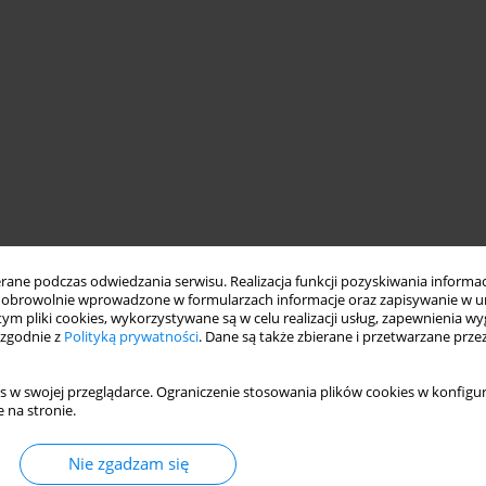
uogólnionym
objawy uogólnione
objawy stawowe
iodrowych
ne podczas odwiedzania serwisu. Realizacja funkcji pozyskiwania informacj
obrowolnie wprowadzone w formularzach informacje oraz zapisywanie w u
 tym pliki cookies, wykorzystywane są w celu realizacji usług, zapewnienia 
 zgodnie z
Polityką prywatności
. Dane są także zbierane i przetwarzane prze
ny przebiegu choroby u dzieci z uogólnionym początkiem
s w swojej przeglądarce. Ograniczenie stosowania plików cookies w konfigur
 z uwzględnieniem: stopnia ciężkości klinicznych objawów
 na stronie.
zasu trwania choroby &#8211; częstości remisji (w 3., 5., 10. i
 10. i 15. roku choroby) u tych chorych. Badaniami objęto 47
Nie zgadzam się
zasem trwania choroby 18&#177;7,4 roku. Tylko u 4,4% i 8,7%