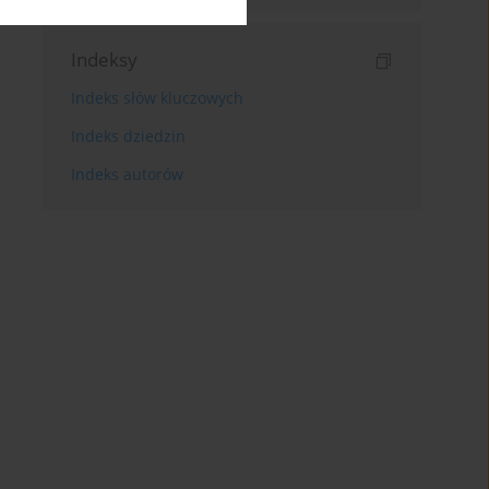
Indeksy
Indeks słów kluczowych
Indeks dziedzin
Indeks autorów