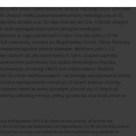
ast częstość remisji w 10. roku choroby wynosiła 18,6%, a w 15.
by u 46% dzieci stwierdzono w obrazie radiologicznym obecność
38% chorych miało zaawansowane zmiany radiologiczne, w 10.
 wzrosła do 64%, a w 15. roku choroby do 72%. U 82,6% chorych
ych osób wymagały wykonania zabiegów korekcyjno-
ącznie w ciągu pierwszych 6 mies. choroby tylko u 27,9%
lub nawracały, czasami po długotrwałej remisji. Obraz kliniczny
erwowano łagodne zmiany stawowe, określone jako 1. i 2.
owy chorych (45,2%) stwierdzono 5. lub 6. stopień ciężkości
raniczeniem ruchomości lub ciężka destrukcyjna choroba
sumowując, przebieg UMIZS jest zróżnicowany. Badania
hodzi do zmian wielostawowych i wczesnego występowania zmian
erdzono występowanie remisji po 15 latach trwania choroby.
 czasami nawet w wieku dorosłym, chociaż po 15 latach od
oletnią całkowitą remisję, pełną sprawność oraz brak zmian w
cji w Warszawie. This is an Open Access journal, all articles are
n-NonCommercial-ShareAlike 4.0 International (CC BY-NC-SA 4.0) License
third parties to copy and redistribute the material in any medium or