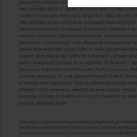
pacjentów ustalono remisję w 3. i 5. roku choroby, natomi
roku choroby &#8211; 48,4%. W pierwszym 3,5 roku choro
nadżerek kostnych. Wykazano, że już w 5. roku choroby 
roku choroby liczba chorych ze zmianami destrukcyjnymi
stwierdzono zmiany w stawach biodrowych, niektóre z t
rekonstrukcyjnych. Objawy pozastawowe obserwowano wył
pacjentów. U pozostałych osób objawy te utrzymywały się 
zmian stawowych był różny. Tylko u 18,6% pacjentów obs
stopień (klasyfikacja wg Bedford), natomiast u prawie poł
zmian stawowych (zmiany w co najmniej 10 stawach z og
stawów ze znacznym upośledzeniem funkcji stawów). Pod
autorów wskazują, że u ok. połowy chorych z UMIZS doc
w obrazie radiologicznym. Tylko u połowy pacjentów stwi
Choroba może nawracać, również po wielu latach remisji,
początku choroby u niektórych chorych stwierdza się wiel
obrazie radiologicznym.
Copyright: © Narodowy Instytut Geriatrii, Reumatologii i Rehabilita
distributed under the terms of the Creative Commons Attributio
(
https://creativecommons.org/licenses/by-nc-sa/4.0/
), allowing 