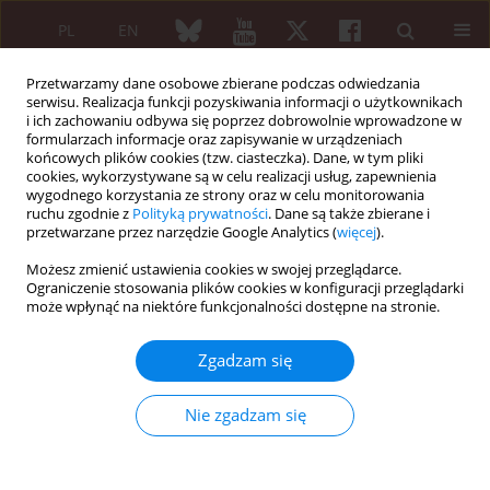
PL
EN
Przetwarzamy dane osobowe zbierane podczas odwiedzania
serwisu. Realizacja funkcji pozyskiwania informacji o użytkownikach
i ich zachowaniu odbywa się poprzez dobrowolnie wprowadzone w
formularzach informacje oraz zapisywanie w urządzeniach
końcowych plików cookies (tzw. ciasteczka). Dane, w tym pliki
cookies, wykorzystywane są w celu realizacji usług, zapewnienia
wygodnego korzystania ze strony oraz w celu monitorowania
Słowo kluczowe
biologic
ruchu zgodnie z
Polityką prywatności
. Dane są także zbierane i
treatment
przetwarzane przez narzędzie Google Analytics (
więcej
).
Możesz zmienić ustawienia cookies w swojej przeglądarce.
Ograniczenie stosowania plików cookies w konfiguracji przeglądarki
Effect of treatment with tumor necrosis factor
może wpłynąć na niektóre funkcjonalności dostępne na stronie.
inhibitors on the kynurenine pathway in patients
with rheumatoid arthritis
Zgadzam się
Dorota Sikorska
,
Włodzimierz Samborski
Reumatologia 2024;62 (Suppl 1)(XXV KONGRES POLSKIEGO
Nie zgadzam się
TOWARZYSTWA REUMATOLOGICZNEGO ):116
DOI
:
https://doi.org/10.5114/reum/193304
Artykuł
(PDF)