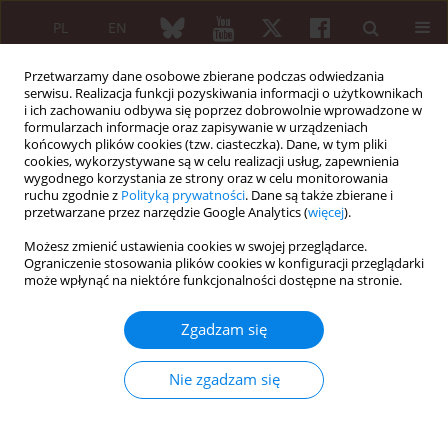
PL
EN
Przetwarzamy dane osobowe zbierane podczas odwiedzania
serwisu. Realizacja funkcji pozyskiwania informacji o użytkownikach
i ich zachowaniu odbywa się poprzez dobrowolnie wprowadzone w
formularzach informacje oraz zapisywanie w urządzeniach
końcowych plików cookies (tzw. ciasteczka). Dane, w tym pliki
cookies, wykorzystywane są w celu realizacji usług, zapewnienia
wygodnego korzystania ze strony oraz w celu monitorowania
2/2010 vol. 48
ruchu zgodnie z
Polityką prywatności
. Dane są także zbierane i
przetwarzane przez narzędzie Google Analytics (
więcej
).
OPIS PRZYPADKU
Możesz zmienić ustawienia cookies w swojej przeglądarce.
Ograniczenie stosowania plików cookies w konfiguracji przeglądarki
Kwas zoledronowy w leczeniu
może wpłynąć na niektóre funkcjonalności dostępne na stronie.
wtórnej osteoporozy w
Zgadzam się
przebiegu homocystynurii
Nie zgadzam się
Tomasz Szafrański
,
Katarzyna Pawlak-Buś
,
Piotr Leszczyński