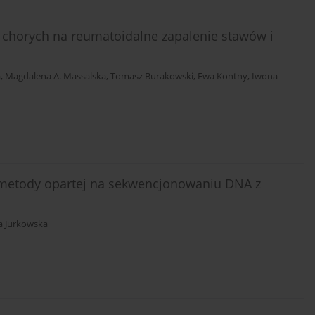
 chorych na reumatoidalne zapalenie stawów i
a
,
Magdalena A. Massalska
,
Tomasz Burakowski
,
Ewa Kontny
,
Iwona
metody opartej na sekwencjonowaniu DNA z
 Jurkowska