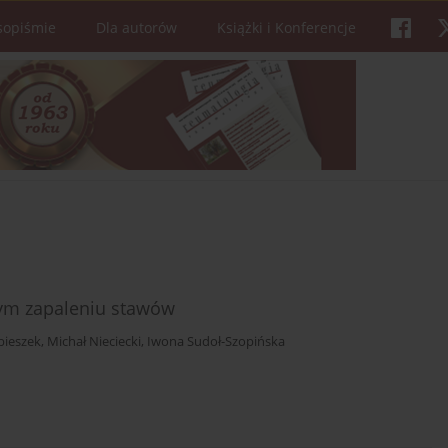
sopiśmie
Dla autorów
Książki i Konferencje
nym zapaleniu stawów
bieszek
,
Michał Nieciecki
,
Iwona Sudoł-Szopińska