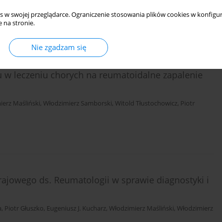
 w patogenezie reumatoidalnego zapalenia stawów
s w swojej przeglądarce. Ograniczenie stosowania plików cookies w konfigur
 na stronie.
Nie zgadzam się
 w leczeniu chorych na reumatoidalne zapalenie
erz Maśliński
,
Włodzimierz Samborski
,
Witold Tłustochowicz
,
Piotr
ajowego ds. Reumatologii w sprawie diagnostyki i
a
,
Piotr Głuszko
,
Eugeniusz J. Kucharz
,
Włodzimierz Maśliński
,
Włodzimierz