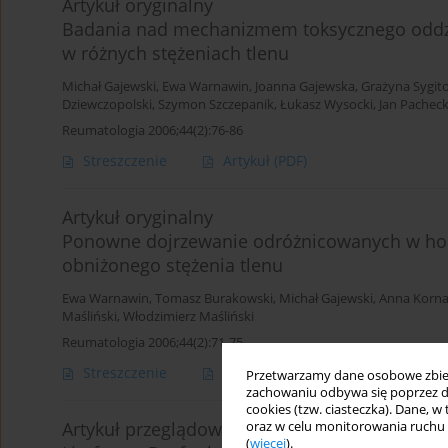
Artykuł oryginalny
Badania nad mechanizmem toksycznego oddzi
w różnych stężeniach tlenu
Michał Gajewski
,
Ewa Warnawin
,
Joanna Gajewska
,
Grażyna Sygit
Dziewczopolski
,
Szymon Szczepanik
,
Łukasz Wysocki
,
Jan Pachec
Reumatologia 2006;44(2):76-86
Streszczenie
Artykuł
(PDF)
Artykuł oryginalny
Ponowne dojrzewanie odróżnicowanych w hod
obniżonego stężenia tlenu
Ewa Warnawin
,
Tomasz Burakowski
,
Michał Gajewski
,
Anna Korna
Maśliński
,
Włodzimierz Maśliński
Reumatologia 2006;44(2):71-75
Streszczenie
Artykuł
(PDF)
Przetwarzamy dane osobowe zbiera
zachowaniu odbywa się poprzez d
cookies (tzw. ciasteczka). Dane, w
Artykuł przeglądowy
oraz w celu monitorowania ruchu
(
więcej
).