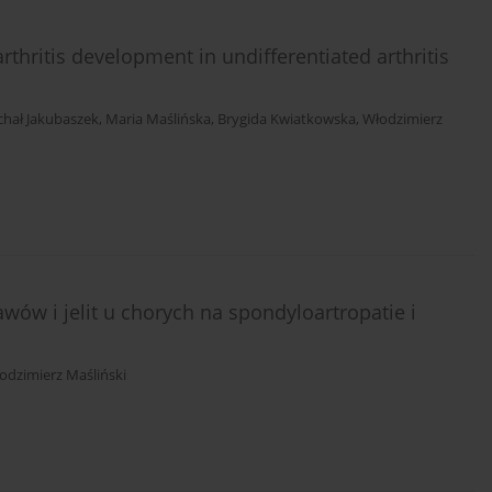
hritis development in undifferentiated arthritis
chał Jakubaszek
,
Maria Maślińska
,
Brygida Kwiatkowska
,
Włodzimierz
awów i jelit u chorych na spondyloartropatie i
odzimierz Maśliński