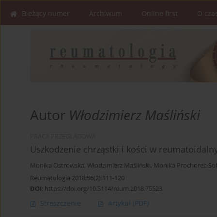
Bieżący numer
Archiwum
Online first
O cza
Autor
Włodzimierz Maśliński
PRACA PRZEGLĄDOWA
Uszkodzenie chrząstki i kości w reumatoidal
Monika Ostrowska
,
Włodzimierz Maśliński
,
Monika Prochorec-So
Reumatologia 2018;56(2):111-120
DOI
:
https://doi.org/10.5114/reum.2018.75523
Streszczenie
Artykuł
(PDF)