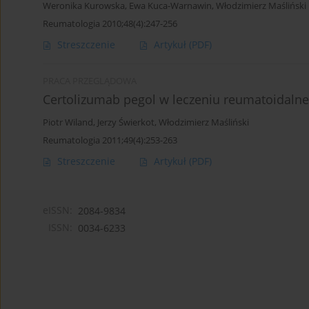
Weronika Kurowska
,
Ewa Kuca-Warnawin
,
Włodzimierz Maśliński
Reumatologia 2010;48(4):247-256
Streszczenie
Artykuł
(PDF)
PRACA PRZEGLĄDOWA
Certolizumab pegol w leczeniu reumatoidaln
Piotr Wiland
,
Jerzy Świerkot
,
Włodzimierz Maśliński
Reumatologia 2011;49(4):253-263
Streszczenie
Artykuł
(PDF)
eISSN:
2084-9834
ISSN:
0034-6233