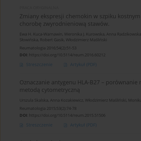
PRACA ORYGINALNA
Zmiany ekspresji chemokin w szpiku kostnym
chorobę zwyrodnieniową stawów.
Ewa H. Kuca-Warnawin
,
Weronika J. Kurowska
,
Anna Radzikowsk
Słowińska
,
Robert Gasik
,
Włodzimierz Maśliński
Reumatologia 2016;54(2):51-53
DOI
:
https://doi.org/10.5114/reum.2016.60212
Streszczenie
Artykuł
(PDF)
Oznaczanie antygenu HLA-B27 – porównanie 
metodą cytometryczną
Urszula Skalska
,
Anna Kozakiewicz
,
Włodzimierz Maśliński
,
Monika
Reumatologia 2015;53(2):74-78
DOI
:
https://doi.org/10.5114/reum.2015.51506
Streszczenie
Artykuł
(PDF)