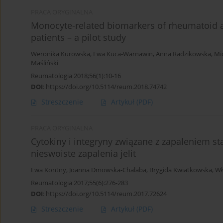
PRACA ORYGINALNA
Monocyte-related biomarkers of rheumatoid art
patients – a pilot study
Weronika Kurowska
,
Ewa Kuca-Warnawin
,
Anna Radzikowska
,
Mi
Maśliński
Reumatologia 2018;56(1):10-16
DOI
:
https://doi.org/10.5114/reum.2018.74742
Streszczenie
Artykuł
(PDF)
PRACA ORYGINALNA
Cytokiny i integryny związane z zapaleniem st
nieswoiste zapalenia jelit
Ewa Kontny
,
Joanna Dmowska-Chalaba
,
Brygida Kwiatkowska
,
Wł
Reumatologia 2017;55(6):276-283
DOI
:
https://doi.org/10.5114/reum.2017.72624
Streszczenie
Artykuł
(PDF)