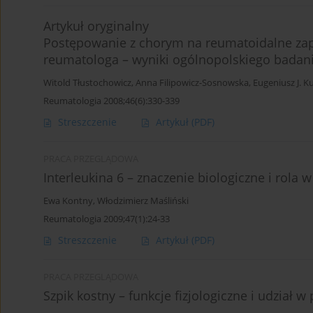
Artykuł oryginalny
Postępowanie z chorym na reumatoidalne zapa
reumatologa – wyniki ogólnopolskiego badan
Witold Tłustochowicz
,
Anna Filipowicz-Sosnowska
,
Eugeniusz J. K
Reumatologia 2008;46(6):330-339
Streszczenie
Artykuł
(PDF)
PRACA PRZEGLĄDOWA
Interleukina 6 – znaczenie biologiczne i rol
Ewa Kontny
,
Włodzimierz Maśliński
Reumatologia 2009;47(1):24-33
Streszczenie
Artykuł
(PDF)
PRACA PRZEGLĄDOWA
Szpik kostny – funkcje fizjologiczne i udział