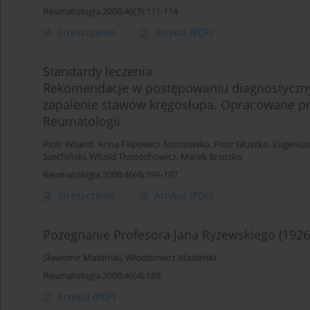
Reumatologia 2008;46(3):111-114
Streszczenie
Artykuł
(PDF)
Standardy leczenia
Rekomendacje w postępowaniu diagnostyczny
zapalenie stawów kręgosłupa. Opracowane prz
Reumatologii
Piotr Wiland
,
Anna Filipowicz-Sosnowska
,
Piotr Głuszko
,
Eugeniusz
Szechiński
,
Witold Tłustochowicz
,
Marek Brzosko
Reumatologia 2008;46(4):191-197
Streszczenie
Artykuł
(PDF)
Pożegnanie Profesora Jana Ryżewskiego (192
Sławomir Maśliński
,
Włodzimierz Maśliński
Reumatologia 2008;46(4):189
Artykuł
(PDF)