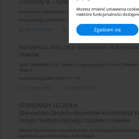
Limfocyty B – funkcje fizjologiczne i udział
Możesz zmienić ustawienia cookie
Ewa Kontny
,
Włodzimierz Maśliński
niektóre funkcjonalności dostępne
Reumatologia 2006;44(3):150-161
Zgadzam się
Streszczenie
Artykuł
(PDF)
Konsensus dotyczący stosowania rituksymabu
stawów
Jacek Szechliński
,
Piotr Głuszko
,
Eugeniusz Józef Kucharz
,
Włodzimi
Wiland
Reumatologia 2007;45(3):115-119
Streszczenie
Artykuł
(PDF)
STANDARDY LECZENIA
Stanowisko Zespołu Ekspertów Konsultanta Kr
terapii reumatoidalnego zapalenia stawów
Witold Tłustochowicz
,
Marek Brzosko
,
Anna Filipowicz-Sosnowsk
Samborski
,
Jacek Szechiński
,
Piotr Wiland