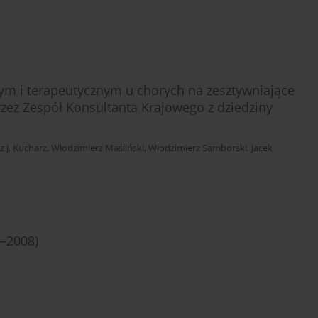
m i terapeutycznym u chorych na zesztywniające
ez Zespół Konsultanta Krajowego z dziedziny
 J. Kucharz
,
Włodzimierz Maśliński
,
Włodzimierz Samborski
,
Jacek
6–2008)