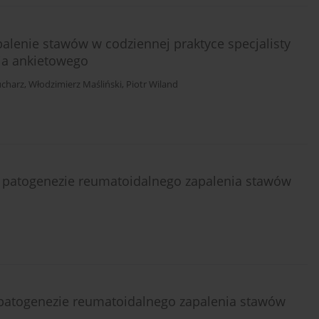
lenie stawów w codziennej praktyce specjalisty
ia ankietowego
ucharz
,
Włodzimierz Maśliński
,
Piotr Wiland
a w patogenezie reumatoidalnego zapalenia stawów
 w patogenezie reumatoidalnego zapalenia stawów