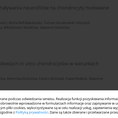
aływania neutrofilów na chondrocyty hodowane
owicz
,
Maria Rell-Bakalarska
,
Tomasz Burakowski
,
Wojciech
ka
,
Włodzimierz Maśliński
,
Sławomir Maśliński
owlach in vitro chondrocytów w warunkach
tka
,
Weronika Rudnicka
,
Cezary Michalak
,
Paweł Małdyk
,
Sławomir
ne podczas odwiedzania serwisu. Realizacja funkcji pozyskiwania informacj
obrowolnie wprowadzone w formularzach informacje oraz zapisywanie w u
 tym pliki cookies, wykorzystywane są w celu realizacji usług, zapewnienia 
 zgodnie z
Polityką prywatności
. Dane są także zbierane i przetwarzane prze