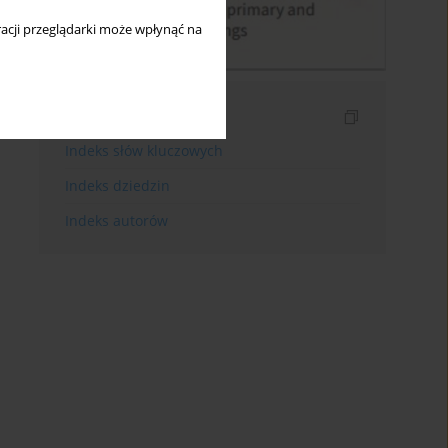
acji przeglądarki może wpłynąć na
Indeksy
Indeks słów kluczowych
Indeks dziedzin
Indeks autorów