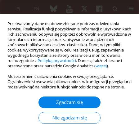
PL
EN
Przetwarzamy dane osobowe zbierane podczas odwiedzania
serwisu. Realizacja funkcji pozyskiwania informacji o użytkownikach
i ich zachowaniu odbywa się poprzez dobrowolnie wprowadzone w
formularzach informacje oraz zapisywanie w urządzeniach
końcowych plików cookies (tzw. ciasteczka). Dane, w tym pliki
cookies, wykorzystywane są w celu realizacji usług, zapewnienia
wygodnego korzystania ze strony oraz w celu monitorowania
4/2013 vol. 51
ruchu zgodnie z
Polityką prywatności
. Dane są także zbierane i
przetwarzane przez narzędzie Google Analytics (
więcej
).
KRÓTKIE DONIESIENIE
Możesz zmienić ustawienia cookies w swojej przeglądarce.
Ograniczenie stosowania plików cookies w konfiguracji przeglądarki
Niesamowity Irlandczyk
może wpłynąć na niektóre funkcjonalności dostępne na stronie.
Bernard Connor (1666–1698)
Zgadzam się
Nie zgadzam się
Wolfgang Keitel
Więcej