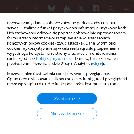
PL
EN
Przetwarzamy dane osobowe zbierane podczas odwiedzania
serwisu. Realizacja funkcji pozyskiwania informacji o użytkownikach
i ich zachowaniu odbywa się poprzez dobrowolnie wprowadzone w
formularzach informacje oraz zapisywanie w urządzeniach
końcowych plików cookies (tzw. ciasteczka). Dane, w tym pliki
cookies, wykorzystywane są w celu realizacji usług, zapewnienia
wygodnego korzystania ze strony oraz w celu monitorowania
3/2009 vol. 47
ruchu zgodnie z
Polityką prywatności
. Dane są także zbierane i
przetwarzane przez narzędzie Google Analytics (
więcej
).
PRACA PRZEGLĄDOWA
Możesz zmienić ustawienia cookies w swojej przeglądarce.
Ograniczenie stosowania plików cookies w konfiguracji przeglądarki
Włóknienie zaotrzewnowe –
może wpłynąć na niektóre funkcjonalności dostępne na stronie.
przegląd literatury oraz
Zgadzam się
doświadczenia własne
Nie zgadzam się
Bartłomiej Kisiel
,
Rafał Kidziński
,
Emilia Frankowska
,
Marian Sułek
,
Małgorzata Tłustochowicz
,