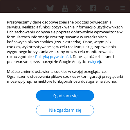
PL
EN
Przetwarzamy dane osobowe zbierane podczas odwiedzania
serwisu. Realizacja funkcji pozyskiwania informacji o użytkownikach
i ich zachowaniu odbywa się poprzez dobrowolnie wprowadzone w
formularzach informacje oraz zapisywanie w urządzeniach
końcowych plików cookies (tzw. ciasteczka). Dane, w tym pliki
cookies, wykorzystywane są w celu realizacji usług, zapewnienia
wygodnego korzystania ze strony oraz w celu monitorowania
3/2016 vol. 54
ruchu zgodnie z
Polityką prywatności
. Dane są także zbierane i
przetwarzane przez narzędzie Google Analytics (
więcej
).
PRACA PRZEGLĄDOWA
Możesz zmienić ustawienia cookies w swojej przeglądarce.
Ograniczenie stosowania plików cookies w konfiguracji przeglądarki
Choroby reumatyczne
może wpłynąć na niektóre funkcjonalności dostępne na stronie.
indukowane lekami i
Zgadzam się
czynnikami środowiskowymi:
Nie zgadzam się
aktualny stan wiedzy. Część
pierwsza.