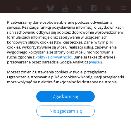
PL
EN
Przetwarzamy dane osobowe zbierane podczas odwiedzania
serwisu. Realizacja funkcji pozyskiwania informacji o użytkownikach
i ich zachowaniu odbywa się poprzez dobrowolnie wprowadzone w
formularzach informacje oraz zapisywanie w urządzeniach
końcowych plików cookies (tzw. ciasteczka). Dane, w tym pliki
cookies, wykorzystywane są w celu realizacji usług, zapewnienia
wygodnego korzystania ze strony oraz w celu monitorowania
5/2012 vol. 50
ruchu zgodnie z
Polityką prywatności
. Dane są także zbierane i
przetwarzane przez narzędzie Google Analytics (
więcej
).
KRÓTKIE DONIESIENIE
Możesz zmienić ustawienia cookies w swojej przeglądarce.
Ograniczenie stosowania plików cookies w konfiguracji przeglądarki
Szczepienia a leczenie
może wpłynąć na niektóre funkcjonalności dostępne na stronie.
biologiczne chorób
Zgadzam się
reumatycznych
Nie zgadzam się
Zbigniew Żuber
,
Lidia Rutkowska-Sak
,
Małgorzata Sobczyk
,
Dorota Turowska-Heydel