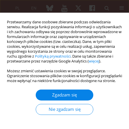
PL
EN
Przetwarzamy dane osobowe zbierane podczas odwiedzania
serwisu. Realizacja funkcji pozyskiwania informacji o użytkownikach
i ich zachowaniu odbywa się poprzez dobrowolnie wprowadzone w
formularzach informacje oraz zapisywanie w urządzeniach
końcowych plików cookies (tzw. ciasteczka). Dane, w tym pliki
cookies, wykorzystywane są w celu realizacji usług, zapewnienia
wygodnego korzystania ze strony oraz w celu monitorowania
4/2009 vol. 47
ruchu zgodnie z
Polityką prywatności
. Dane są także zbierane i
przetwarzane przez narzędzie Google Analytics (
więcej
).
OPIS PRZYPADKU
Możesz zmienić ustawienia cookies w swojej przeglądarce.
Ograniczenie stosowania plików cookies w konfiguracji przeglądarki
Zespół Cogana – przyczyna
może wpłynąć na niektóre funkcjonalności dostępne na stronie.
niecodziennych trudności
Zgadzam się
diagnostycznych i
Nie zgadzam się
terapeutycznych