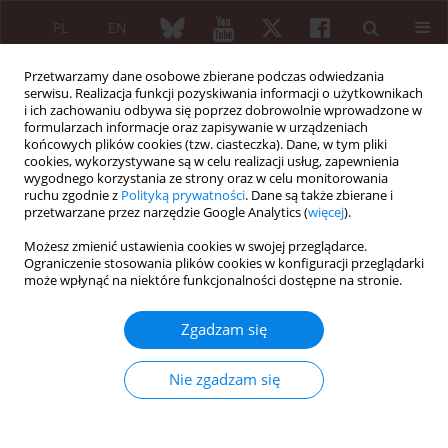
PL
EN
Przetwarzamy dane osobowe zbierane podczas odwiedzania
serwisu. Realizacja funkcji pozyskiwania informacji o użytkownikach
i ich zachowaniu odbywa się poprzez dobrowolnie wprowadzone w
formularzach informacje oraz zapisywanie w urządzeniach
końcowych plików cookies (tzw. ciasteczka). Dane, w tym pliki
cookies, wykorzystywane są w celu realizacji usług, zapewnienia
wygodnego korzystania ze strony oraz w celu monitorowania
6/2006 vol. 44
ruchu zgodnie z
Polityką prywatności
. Dane są także zbierane i
przetwarzane przez narzędzie Google Analytics (
więcej
).
Możesz zmienić ustawienia cookies w swojej przeglądarce.
Ograniczenie stosowania plików cookies w konfiguracji przeglądarki
Wstępne badania nad
może wpłynąć na niektóre funkcjonalności dostępne na stronie.
metodyką oznaczania
Zgadzam się
surowiczych
Nie zgadzam się
Jakub Ząbek
,
Agnieszka Palacz
,
Iwona Krzewska
,
Joanna Pyka
,
Sławomir Maśliński