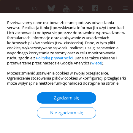
PL
EN
Przetwarzamy dane osobowe zbierane podczas odwiedzania
serwisu. Realizacja funkcji pozyskiwania informacji o użytkownikach
i ich zachowaniu odbywa się poprzez dobrowolnie wprowadzone w
formularzach informacje oraz zapisywanie w urządzeniach
końcowych plików cookies (tzw. ciasteczka). Dane, w tym pliki
cookies, wykorzystywane są w celu realizacji usług, zapewnienia
wygodnego korzystania ze strony oraz w celu monitorowania
Autor
Elżbieta Musiej-
ruchu zgodnie z
Polityką prywatności
. Dane są także zbierane i
Nowakowska
przetwarzane przez narzędzie Google Analytics (
więcej
).
Możesz zmienić ustawienia cookies w swojej przeglądarce.
Ograniczenie stosowania plików cookies w konfiguracji przeglądarki
ARTYKUŁ ORYGINALNY
może wpłynąć na niektóre funkcjonalności dostępne na stronie.
Ocena spoczynkowego 12-odprowadzeniowego
elektrokardiogramu z analizą odstępu QTc u
Zgadzam się
dzieci z twardziną układową i ograniczoną
Jacek Andrzej Woźniak
,
Sławomir Jasek
,
Rafał Dąbrowski
,
Elżbieta
Nie zgadzam się
Musiej-Nowakowska
,
Małgorzata Kwiatkowska
,
Ilona Kowalik
,
Hanna
Szwed
,
Anna Maria Romicka
Reumatologia 2005;43(4):183-190