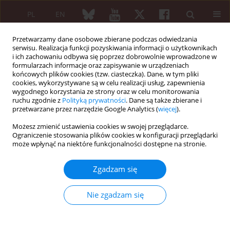
PL
EN
Przetwarzamy dane osobowe zbierane podczas odwiedzania
serwisu. Realizacja funkcji pozyskiwania informacji o użytkownikach
i ich zachowaniu odbywa się poprzez dobrowolnie wprowadzone w
formularzach informacje oraz zapisywanie w urządzeniach
końcowych plików cookies (tzw. ciasteczka). Dane, w tym pliki
cookies, wykorzystywane są w celu realizacji usług, zapewnienia
wygodnego korzystania ze strony oraz w celu monitorowania
2/2014 vol. 52
ruchu zgodnie z
Polityką prywatności
. Dane są także zbierane i
przetwarzane przez narzędzie Google Analytics (
więcej
).
PRACA ORYGINALNA
Możesz zmienić ustawienia cookies w swojej przeglądarce.
Ograniczenie stosowania plików cookies w konfiguracji przeglądarki
Ziarniniakowatość z zapaleniem
może wpłynąć na niektóre funkcjonalności dostępne na stronie.
naczyń w Polsce – badanie
Zgadzam się
epidemiologiczne
Nie zgadzam się
Krzysztof Kanecki
,
Katarzyna Życińska
,
Bożena Moskalewicz
,
Piotr Tyszko