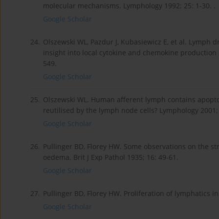
molecular mechanisms. Lymphology 1992; 25: 1-30. .
Google Scholar
24.
Olszewski WL, Pazdur J, Kubasiewicz E, et al. Lymph dr
insight into local cytokine and chemokine production
549.
Google Scholar
25.
Olszewski WL. Human afferent lymph contains apoptot
reutilised by the lymph node cells? Lymphology 2001;
Google Scholar
26.
Pullinger BD, Florey HW. Some observations on the str
oedema. Brit J Exp Pathol 1935; 16: 49-61.
Google Scholar
27.
Pullinger BD, Florey HW. Proliferation of lymphatics i
Google Scholar