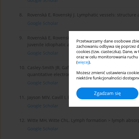
Google Scholar
8.
Rovenská E, Rovenský J. Lymphatic vessels: structure 
Google Scholar
9.
Rovenská E, Rovenská E Jr, Neumüller J. Structure of s
Przetwarzamy dane osobowe zbiera
juvenile idiophatic arthritis. Int J Tissue React 2003; 2
zachowaniu odbywa się poprzez d
cookies (tzw. ciasteczka). Dane, w
Google Scholar
oraz w celu monitorowania ruchu
(
więcej
).
10.
Casley-Smith JR, Gaffney RM. Excess plasma proteins
Możesz zmienić ustawienia cookie
quantitative electron microscopy. J Pathology 1981; 1
niektóre funkcjonalności dostępne
Google Scholar
Zgadzam się
11.
Jayson MIV, Cavill I, Barks JS. Lymphatic clearance ra
Google Scholar
12.
Witte MH, Witte ChL. Lymph formation > lymph absorp
Google Scholar