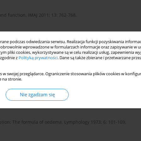
and function. IMAJ 2011; 13: 762-768.
ynovial lymphatic capillaries in rheumatoid arthritis and
ne podczas odwiedzania serwisu. Realizacja funkcji pozyskiwania informacj
4: 29-38.
obrowolnie wprowadzone w formularzach informacje oraz zapisywanie w u
 tym pliki cookies, wykorzystywane są w celu realizacji usług, zapewnienia 
 zgodnie z
Polityką prywatności
. Dane są także zbierane i przetwarzane prze
 as a cause of chronic inflammation and lymphoedema:
s w swojej przeglądarce. Ograniczenie stosowania plików cookies w konfigur
33: 243-272.
 na stronie.
Nie zgadzam się
tes in rheumatoid arthritis. Ann Rheum Dis 1971; 30: 638-639.
tion: The formula of oedema. Lymphology 1973; 6: 101-109.