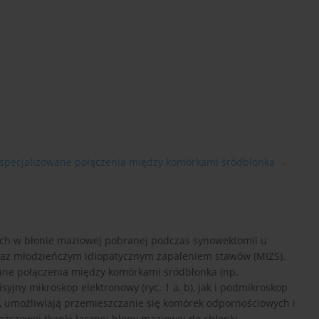
specjalizowane połączenia między komórkami śródbłonka
ych w błonie maziowej pobranej podczas synowektomii u
raz młodzieńczym idiopatycznym zapaleniem stawów (MIZS).
ane połączenia między komórkami śródbłonka (np.
jny mikroskop elektronowy (ryc. 1 a, b), jak i podmikroskop
się, umożliwiają przemieszczanie się komórek odpornościowych i
ższowej tkanki łącznej błony maziowej do chłonki