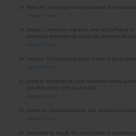
18.
Maini RN. Exploring immune pathways in rheumatoid ar
Google Scholar
19.
Pitzalis C. Adhesion, migration, and cell trafficking. 
treatment. Firenstein GS, Panayi GS, Wollheim FA (eds.
Google Scholar
20.
Hauck G. The connective tissue in view of the lymphol
Google Scholar
21.
Levick JR, McDonald JN. Fluid movement across synoviu
Ann Rheum Dis 1995; 54: 417-423.
Google Scholar
22.
Simkin PA. Synovial perfusion and synovial fluid solu
Google Scholar
23.
Abernethy NJ, Hay JB. The recirculation of lymphocyt