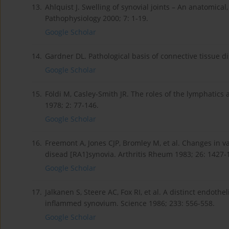
13.
Ahlquist J. Swelling of synovial joints – An anatomica
Pathophysiology 2000; 7: 1-19.
Google Scholar
14.
Gardner DL. Pathological basis of connective tissue
Google Scholar
15.
Földi M, Casley-Smith JR. The roles of the lymphatics
1978; 2: 77-146.
Google Scholar
16.
Freemont A, Jones CJP, Bromley M, et al. Changes in v
disead [RA1]synovia. Arthritis Rheum 1983; 26: 1427-
Google Scholar
17.
Jalkanen S, Steere AC, Fox RI, et al. A distinct endothe
inflammed synovium. Science 1986; 233: 556-558.
Google Scholar