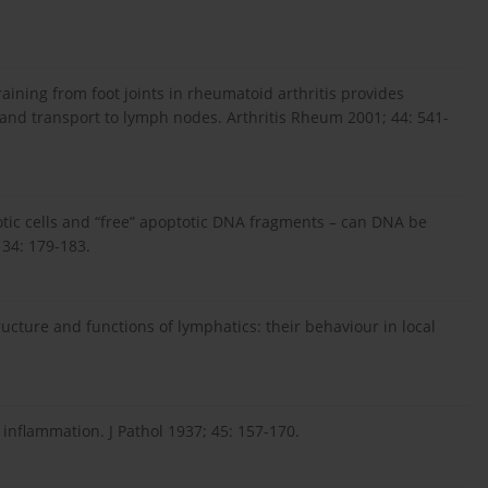
aining from foot joints in rheumatoid arthritis provides
 and transport to lymph nodes. Arthritis Rheum 2001; 44: 541-
ic cells and “free” apoptotic DNA fragments – can DNA be
 34: 179-183.
ucture and functions of lymphatics: their behaviour in local
n inflammation. J Pathol 1937; 45: 157-170.