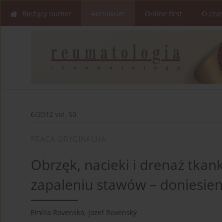
Bieżący numer
Archiwum
Online first
O cza
6/2012 vol. 50
PRACA ORYGINALNA
Obrzęk, nacieki i drenaż tka
zapaleniu stawów – doniesie
Emília Rovenská
,
Jozef Rovenský