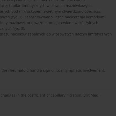
ującej kapilar limfatycznych w stawach maziówkowych.
adanych pod mikroskopem świetlnym stwierdzono obecność
owych (ryc. 2). Zaobserwowano liczne nacieczenia komórkami
łony maziowej, przeważnie umiejscowione wokół żylnych
znych (ryc. 3).
renażu nacieków zapalnych do włosowatych naczyń limfatycznych
f the rheumatoid hand a sign of local lymphatic involvement.
hanges in the coefficient of capillary filtration. Brit Med J