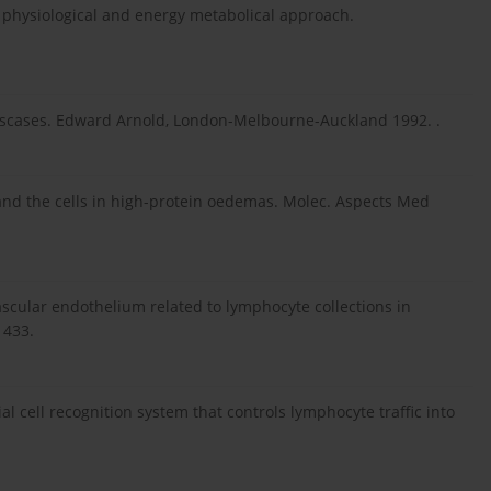
l, physiological and energy metabolical approach.
 discases. Edward Arnold, London-Melbourne-Auckland 1992. .
 and the cells in high-protein oedemas. Molec. Aspects Med
ascular endothelium related to lymphocyte collections in
1433.
lial cell recognition system that controls lymphocyte traffic into