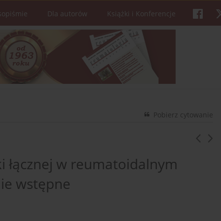
sopiśmie
Dla autorów
Książki i Konferencje
Pobierz cytowanie
nki łącznej w reumatoidalnym
nie wstępne