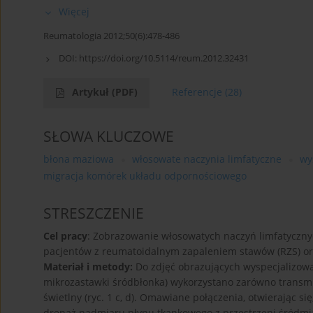
Więcej
Reumatologia 2012;50(6):478-486
DOI:
https://doi.org/10.5114/reum.2012.32431
Artykuł
(PDF)
Referencje
(28)
SŁOWA KLUCZOWE
błona maziowa
włosowate naczynia limfatyczne
wy
migracja komórek układu odpornościowego
STRESZCZENIE
Cel pracy
: Zobrazowanie włosowatych naczyń limfatyczn
pacjentów z reumatoidalnym zapaleniem stawów (RZS) o
Materiał i metody:
Do zdjęć obrazujących wyspecjalizow
mikrozastawki śródbłonka) wykorzystano zarówno transmisy
świetlny (ryc. 1 c, d). Omawiane połączenia, otwierając 
drenaż nadmiaru płynu tkankowego z przestrzeni śródmią