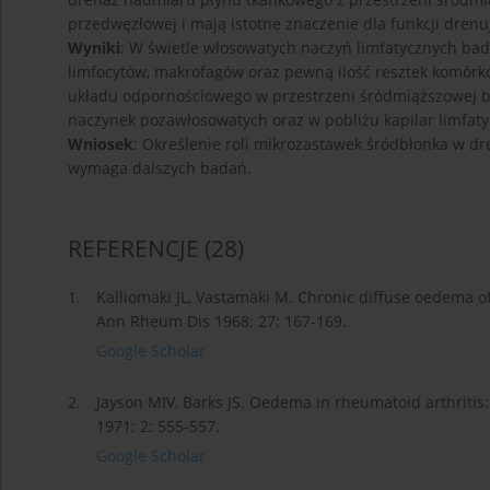
przedwęzłowej i mają istotne znaczenie dla funkcji dren
Wyniki
: W świetle włosowatych naczyń limfatycznych b
limfocytów, makrofagów oraz pewną ilość resztek komórk
układu odpornościowego w przestrzeni śródmiąższowej b
naczynek pozawłosowatych oraz w pobliżu kapilar limfatyc
Wniosek
: Określenie roli mikrozastawek śródbłonka w d
wymaga dalszych badań.
REFERENCJE
(28)
1.
Kalliomäki JL, Vastamäki M. Chronic diffuse oedema o
Ann Rheum Dis 1968; 27: 167-169.
Google Scholar
2.
Jayson MIV, Barks JS. Oedema in rheumatoid arthritis: c
1971; 2: 555-557.
Google Scholar