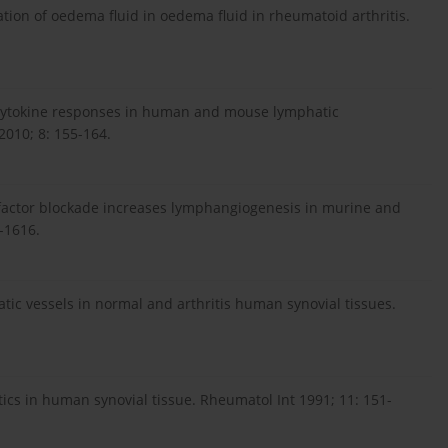
tion of oedema fluid in oedema fluid in rheumatoid arthritis.
al cytokine responses in human and mouse lymphatic
 2010; 8: 155-164.
s factor blockade increases lymphangiogenesis in murine and
-1616.
hatic vessels in normal and arthritis human synovial tissues.
cs in human synovial tissue. Rheumatol Int 1991; 11: 151-