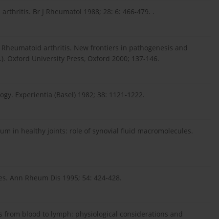
thritis. Br J Rheumatol 1988; 28: 6: 466-479. .
In: Rheumatoid arthritis. New frontiers in pathogenesis and
). Oxford University Press, Oxford 2000; 137-146.
ogy. Experientia (Basel) 1982; 38: 1121-1222.
m in healthy joints: role of synovial fluid macromolecules.
tes. Ann Rheum Dis 1995; 54: 424-428.
es from blood to lymph: physiological considerations and