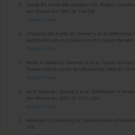
3.
Gandy RH, Anseli BM, Bywaters EGL. Protein concentra
Ann Rheum Dis 1965; 24: 234-238.
Google Scholar
4.
Chaitanya GV, Franks SE, Cromer V, et al. Differenti
endothelial cells to cytokines in vitro. Lymph Res Biol
Google Scholar
5.
Polzer K, Baeten D, Soleiman A, et al. Tumor necrosi
human arthritic joints. Ann Rheum Dis 2008; 67: 1610
Google Scholar
6.
Xu H, Edwards J, Banerji S, et al. Distribution of lymp
Ann Rheum Dis 2003; 62: 1227-1229.
Google Scholar
7.
Wilkinson LS, Edwards JCW. Demonstration of lymphati
155.