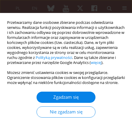
PL
EN
Przetwarzamy dane osobowe zbierane podczas odwiedzania
serwisu. Realizacja funkcji pozyskiwania informacji o użytkownikach
i ich zachowaniu odbywa się poprzez dobrowolnie wprowadzone w
formularzach informacje oraz zapisywanie w urządzeniach
końcowych plików cookies (tzw. ciasteczka). Dane, w tym pliki
cookies, wykorzystywane są w celu realizacji usług, zapewnienia
wygodnego korzystania ze strony oraz w celu monitorowania
Słowo kluczowe
pain
ruchu zgodnie z
Polityką prywatności
. Dane są także zbierane i
przetwarzane przez narzędzie Google Analytics (
więcej
).
PRACA ORYGINALNA
Możesz zmienić ustawienia cookies w swojej przeglądarce.
Efficacy and safety of hyperbaric
Ograniczenie stosowania plików cookies w konfiguracji przeglądarki
może wpłynąć na niektóre funkcjonalności dostępne na stronie.
oxygen therapy for women with
fibromyalgia: a systematic review and
Zgadzam się
meta-analysis of randomized controlled trials
Maggie Liberty
,
Andi Raga Ginting
,
Dewi Masyithah Darlan
,
Peggy
Nie zgadzam się
Liberty
,
Satria Gohtama
Reumatologia 2026;64(3):181-191
DOI
:
https://doi.org/10.5114/reum/217148