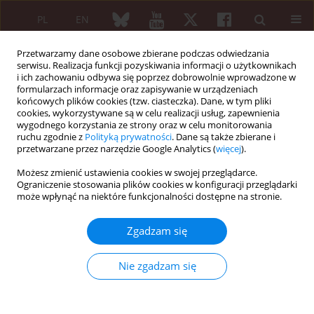
PL
EN
Przetwarzamy dane osobowe zbierane podczas odwiedzania
serwisu. Realizacja funkcji pozyskiwania informacji o użytkownikach
i ich zachowaniu odbywa się poprzez dobrowolnie wprowadzone w
formularzach informacje oraz zapisywanie w urządzeniach
końcowych plików cookies (tzw. ciasteczka). Dane, w tym pliki
cookies, wykorzystywane są w celu realizacji usług, zapewnienia
wygodnego korzystania ze strony oraz w celu monitorowania
Słowo kluczowe
zespół
ruchu zgodnie z
Polityką prywatności
. Dane są także zbierane i
antyfosfolipidowy
przetwarzane przez narzędzie Google Analytics (
więcej
).
Możesz zmienić ustawienia cookies w swojej przeglądarce.
Ograniczenie stosowania plików cookies w konfiguracji przeglądarki
KRÓTKIE DONIESIENIE
może wpłynąć na niektóre funkcjonalności dostępne na stronie.
Płodność, planowanie ciąży i farmakoterapia w
okresie ciąży, połogu i karmienia piersią u
Zgadzam się
chorych z zespołem antyfosfolipidowym
Lidia Ostanek
,
Maria Majdan
,
Marzena Olesińska
,
Mariola Kosowicz
,
Nie zgadzam się
Justyna Teliga-Czajkowska
,
Piotr Wiland
Reumatologia 2014;52(1):30-37
DOI
:
https://doi.org/10.5114/reum.2014.41448