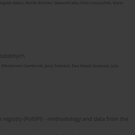
Bogdan Batko
,
Marek Brzosko
,
Sławomir Jeka
,
Piotr Leszczyński
,
Maria
d
podobnych
,
Włodzimierz Samborski
,
Jerzy Świerkot
,
Ewa Więsik-Szewczyk
,
Julia
ve registry (PolSPI) - methodology and data from the