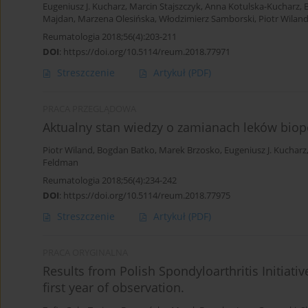
Eugeniusz J. Kucharz
,
Marcin Stajszczyk
,
Anna Kotulska-Kucharz
,
Majdan
,
Marzena Olesińska
,
Włodzimierz Samborski
,
Piotr Wilan
Reumatologia 2018;56(4):203-211
DOI
:
https://doi.org/10.5114/reum.2018.77971
Streszczenie
Artykuł
(PDF)
PRACA PRZEGLĄDOWA
Aktualny stan wiedzy o zamianach leków bio
Piotr Wiland
,
Bogdan Batko
,
Marek Brzosko
,
Eugeniusz J. Kucharz
Feldman
Reumatologia 2018;56(4):234-242
DOI
:
https://doi.org/10.5114/reum.2018.77975
Streszczenie
Artykuł
(PDF)
PRACA ORYGINALNA
Results from Polish Spondyloarthritis Initiati
first year of observation.