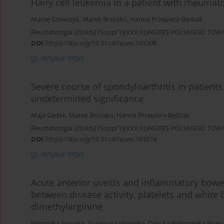
Hairy cell leukemia in a patient with rheumato
Maciej Szewczyk
,
Marek Brzosko
,
Hanna Przepiera-Będzak
Reumatologia 2024;62 (Suppl 1)(XXV KONGRES POLSKIEGO T
DOI
:
https://doi.org/10.5114/reum/193308
Artykuł
(PDF)
Severe course of spondyloarthritis in patien
undetermined significance
Maja Gądek
,
Marek Brzosko
,
Hanna Przepiera-Będzak
Reumatologia 2024;62 (Suppl 1)(XXV KONGRES POLSKIEGO T
DOI
:
https://doi.org/10.5114/reum/193274
Artykuł
(PDF)
Acute anterior uveitis and inflammatory bowel
between disease activity, platelets and white
dimethylarginine
Weronika Snarska
,
Zuzanna Jurkowska
,
Danuta Bobrowska-Snars