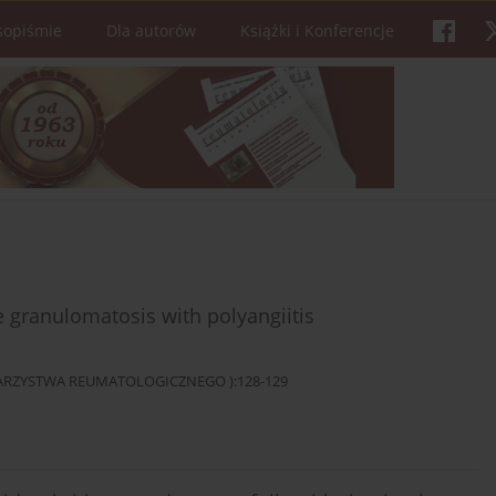
sopiśmie
Dla autorów
Książki i Konferencje
e granulomatosis with polyangiitis
OWARZYSTWA REUMATOLOGICZNEGO ):128-129