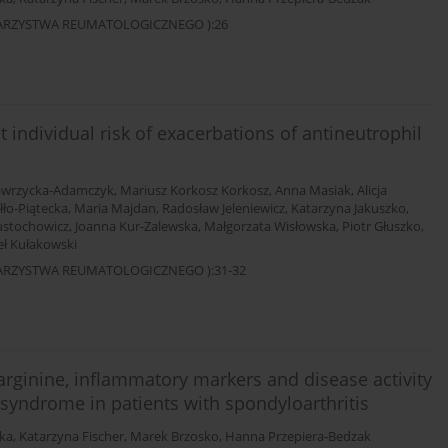
OWARZYSTWA REUMATOLOGICZNEGO ):26
 individual risk of exacerbations of antineutrophil
awrzycka-Adamczyk
,
Mariusz Korkosz Korkosz
,
Anna Masiak
,
Alicja
łło-Piątecka
,
Maria Majdan
,
Radosław Jeleniewicz
,
Katarzyna Jakuszko
,
ustochowicz
,
Joanna Kur-Zalewska
,
Małgorzata Wisłowska
,
Piotr Głuszko
,
ł Kułakowski
OWARZYSTWA REUMATOLOGICZNEGO ):31-32
rginine, inflammatory markers and disease activity
 syndrome in patients with spondyloarthritis
ka
,
Katarzyna Fischer
,
Marek Brzosko
,
Hanna Przepiera-Bedzak