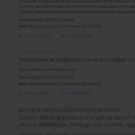
Zofia Guła
,
Tacjana Barczyńska
,
Marek Brzosko
,
Jerzy Gąsowski
,
S
Leszczyński
,
Łukasz Lubiński
,
Katarzyna Łosińska
,
Katarzyna Paw
Schlabs
,
Maciej Siedlar
,
Dorota Sikorska
,
Jerzy Świerkot
,
Małgorza
Reumatologia 2017;55(2):59-64
DOI
:
https://doi.org/10.5114/reum.2017.67599
Streszczenie
Artykuł
(PDF)
ARTYKUŁ REDAKCYJNY
Postępowanie diagnostyczne w polimialgii re
Marcin Milchert
,
Marek Brzosko
Reumatologia 2014;52(2):89-93
DOI
:
https://doi.org/10.5114/reum.2014.42793
Streszczenie
Artykuł
(PDF)
ARTYKUŁ PRZEGLĄDOWY/REVIEW PAPER
Zajęcie układu krążenia u chorych na toczeń r
własne obserwacje. Serologiczne czynniki ryz
Lidia Ostanek
,
Edyta Płońska
,
Marek Brzosko
,
Krzysztof Mokrzyck