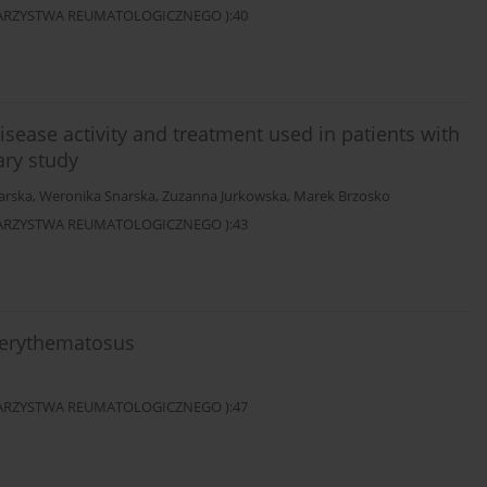
OWARZYSTWA REUMATOLOGICZNEGO ):40
disease activity and treatment used in patients with
ary study
arska
,
Weronika Snarska
,
Zuzanna Jurkowska
,
Marek Brzosko
OWARZYSTWA REUMATOLOGICZNEGO ):43
s erythematosus
OWARZYSTWA REUMATOLOGICZNEGO ):47