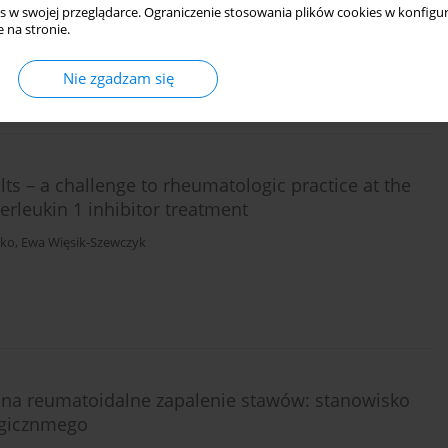
s w swojej przeglądarce. Ograniczenie stosowania plików cookies w konfigur
 na stronie.
Nie zgadzam się
s – a challenge to rheumatologic practice at the
erleukin 1 inhibitor treatment
sko
,
Ewa Więsik-Szewczyk
h na reumatoidalne zapalenie stawów: stanowisko
ogicznmego