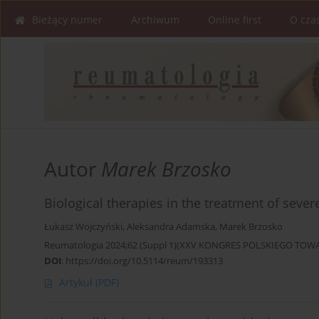
Bieżący numer
Archiwum
Online first
O cza
Autor
Marek Brzosko
Biological therapies in the treatment of sever
Łukasz Wojczyński
,
Aleksandra Adamska
,
Marek Brzosko
Reumatologia 2024;62 (Suppl 1)(XXV KONGRES POLSKIEGO T
DOI
:
https://doi.org/10.5114/reum/193313
Artykuł
(PDF)