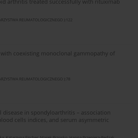
id arthritis treated successfully with rituximab
OWARZYSTWA REUMATOLOGICZNEGO ):122
ts with coexisting monoclonal gammopathy of
OWARZYSTWA REUMATOLOGICZNEGO ):78
 disease in spondyloarthritis – association
 blood cells indices, and serum asymmetric
ka
,
Katarzyna Fischer
,
Marek Brzosko
,
Hanna Przepiera-Bedzak