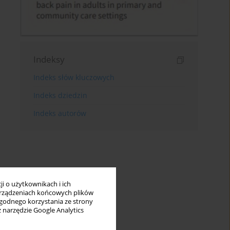
Indeksy
Indeks słów kluczowych
Indeks dziedzin
Indeks autorów
i o użytkownikach i ich
rządzeniach końcowych plików
wygodnego korzystania ze strony
z narzędzie Google Analytics