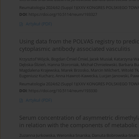
Reumatologia 2024;62 (Suppl 1)(XXV KONGRES POLSKIEGO T
DOI
:
https://doi.org/10.5114/reum/193327
Artykuł
(PDF)
Using data from the POLVAS registry to predict
cytoplasmic antibody associated vasculitis
Krzysztof Wójcik
,
Bogdan Ćmiel Ćmiel
,
Jacek Musiał
,
Katarzyna W
Dębska-Ślizień
,
Hanna Storoniak
,
Michał Chmielewski
,
Barbara Bu
Magdalena Krajewska
,
Marek Brzosko
,
Marcin Milchert
,
Witold Tł
Eugeniusz Kucharz
,
Anna Hawrot-Kawecka
,
Lucjan Janowski
,
Pawe
Reumatologia 2024;62 (Suppl 1)(XXV KONGRES POLSKIEGO T
DOI
:
https://doi.org/10.5114/reum/193330
Artykuł
(PDF)
Serum concentration of asymmetric dimethyla
in relation with the components of metabolic
Zuzanna Jurkowska
,
Weronika Snarska
,
Danuta Bobrowska-Snars