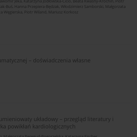
ławomir Jeka
,
Katarzyna Jodłowska-Cicio
,
Beata Kwaśny-Krochin
,
Piotr
lak-Buś
,
Hanna Przepiera-Będzak
,
Włodzimierz Samborski
,
Małgorzata
ta Węgierska
,
Piotr Wiland
,
Mariusz Korkosz
umatycznej – doświadczenia własne
umieniowaty układowy – przegląd literatury i
yka powikłań kardiologicznych
i
,
Małgorzata Peregud-Pogorzelska
,
Katarzyna Fischer