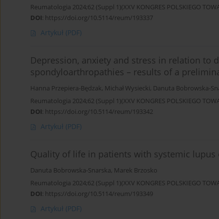
Reumatologia 2024;62 (Suppl 1)(XXV KONGRES POLSKIEGO T
DOI
:
https://doi.org/10.5114/reum/193337
Artykuł
(PDF)
Depression, anxiety and stress in relation to 
spondyloarthropathies – results of a prelimin
Hanna Przepiera-Będzak
,
Michał Wysiecki
,
Danuta Bobrowska-Sn
Reumatologia 2024;62 (Suppl 1)(XXV KONGRES POLSKIEGO T
DOI
:
https://doi.org/10.5114/reum/193342
Artykuł
(PDF)
Quality of life in patients with systemic lupu
Danuta Bobrowska-Snarska
,
Marek Brzosko
Reumatologia 2024;62 (Suppl 1)(XXV KONGRES POLSKIEGO T
DOI
:
https://doi.org/10.5114/reum/193349
Artykuł
(PDF)