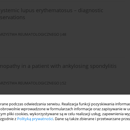
 systemic lupus erythematosus – diagnostic
bservations
OWARZYSTWA REUMATOLOGICZNEGO ):48
pathy in a patient with ankylosing spondylitis
OWARZYSTWA REUMATOLOGICZNEGO ):52
ne podczas odwiedzania serwisu. Realizacja funkcji pozyskiwania informacj
obrowolnie wprowadzone w formularzach informacje oraz zapisywanie w u
 tym pliki cookies, wykorzystywane są w celu realizacji usług, zapewnienia 
 zgodnie z
Polityką prywatności
. Dane są także zbierane i przetwarzane prze
ory indices at the time of diagnosis: can we just