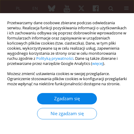
PL
EN
Przetwarzamy dane osobowe zbierane podczas odwiedzania
serwisu. Realizacja funkcji pozyskiwania informacji o użytkownikach
i ich zachowaniu odbywa się poprzez dobrowolnie wprowadzone w
formularzach informacje oraz zapisywanie w urządzeniach
końcowych plików cookies (tzw. ciasteczka). Dane, w tym pliki
cookies, wykorzystywane są w celu realizacji usług, zapewnienia
wygodnego korzystania ze strony oraz w celu monitorowania
Autor
Witold Tłustochowicz
ruchu zgodnie z
Polityką prywatności
. Dane są także zbierane i
przetwarzane przez narzędzie Google Analytics (
więcej
).
PRACA PRZEGLĄDOWA
Możesz zmienić ustawienia cookies w swojej przeglądarce.
Pharmacological treatment of
Ograniczenie stosowania plików cookies w konfiguracji przeglądarki
może wpłynąć na niektóre funkcjonalności dostępne na stronie.
idiopathic retroperitoneal fibrosis
Adrianna Niksińska
,
Robert Kruszewski
,
Witold
Zgadzam się
Tłustochowicz
Reumatologia 2026;64(4):313-321
Nie zgadzam się
DOI
:
https://doi.org/10.5114/reum/211560
Streszczenie
Artykuł
(PDF)